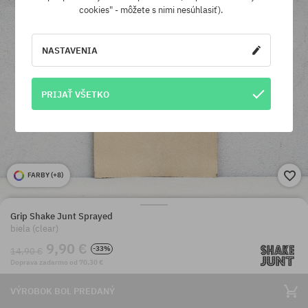
cookies" - môžete s nimi nesúhlasiť).
NASTAVENIA
PRIJAŤ VŠETKO
FARBY (
+8
)
Grip Shake Junt Sprayed
biela (clear)
9,90 €
-33%
14,90 €
Doprava zadarmo od 70,30 €
VÝROBOK BOL PREDANÝ