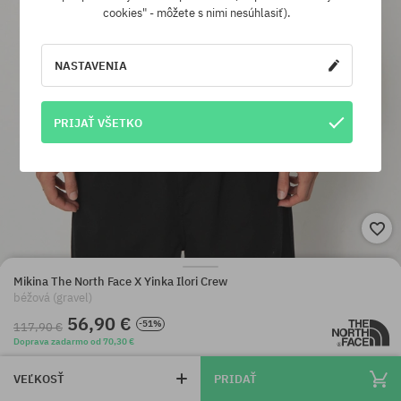
cookies" - môžete s nimi nesúhlasiť).
NASTAVENIA
PRIJAŤ VŠETKO
Mikina The North Face X Yinka Ilori Crew
béžová (gravel)
56,90 €
-51%
117,90 €
Doprava zadarmo od 70,30 €
VEĽKOSŤ
PRIDAŤ