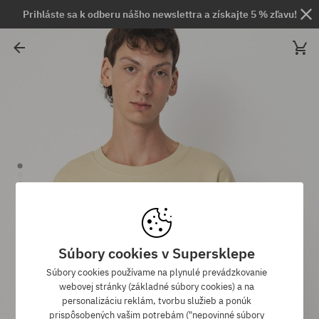
Prihláste sa k odberu nášho newslettra a získajte 5 % zľavu!
Súbory cookies v Supersklepe
Súbory cookies používame na plynulé prevádzkovanie
webovej stránky (základné súbory cookies) a na
personalizáciu reklám, tvorbu služieb a ponúk
prispôsobených vašim potrebám ("nepovinné súbory