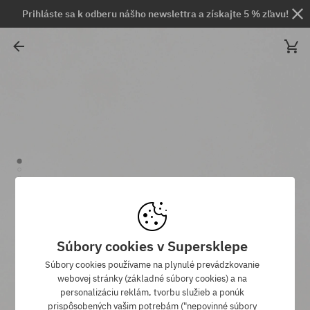
Prihláste sa k odberu nášho newslettra a získajte 5 % zľavu!
Súbory cookies v Supersklepe
Súbory cookies používame na plynulé prevádzkovanie
webovej stránky (základné súbory cookies) a na
personalizáciu reklám, tvorbu služieb a ponúk
prispôsobených vašim potrebám ("nepovinné súbory