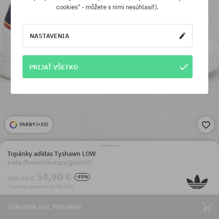
cookies" - môžete s nimi nesúhlasiť).
NASTAVENIA
PRIJAŤ VŠETKO
FARBY (
+15
)
Topánky adidas Tyshawn LOW
biela (ftwwht/betsca/goldmt)
54,90 €
-45%
100,90 €
Doprava zadarmo od 70,30 €
VÝROBOK BOL PREDANÝ