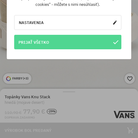
cookies" - môžete s nimi nesúhlasiť).
NASTAVENIA
PRIJAŤ VŠETKO
FARBY (
+3
)
Topánky Vans Knu Stack
hnedá (mojave desert)
77,90 €
-29%
110,90 €
DOPRAVA ZADARMO
VÝROBOK BOL PREDANÝ