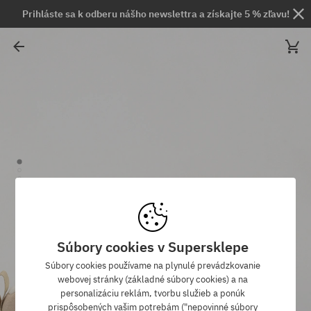
Prihláste sa k odberu nášho newslettra a získajte 5 % zľavu!
Súbory cookies v Supersklepe
Súbory cookies používame na plynulé prevádzkovanie
webovej stránky (základné súbory cookies) a na
personalizáciu reklám, tvorbu služieb a ponúk
prispôsobených vašim potrebám ("nepovinné súbory