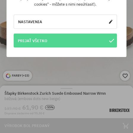
cookies" - môžete s nimi nesúhlasiť).
NASTAVENIA
PRIJAŤ VŠETKO
FARBY (
+15
)
Šľapky Birkenstock Zurich Suede Embossed Narrow Wmn
béžová (emboss dots new beige)
61,90 €
-55%
137,90 €
Doprava zadarmo od 70,30 €
VÝROBOK BOL PREDANÝ