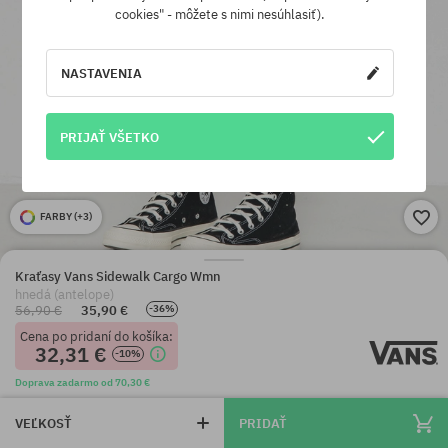
cookies" - môžete s nimi nesúhlasiť).
NASTAVENIA
PRIJAŤ VŠETKO
FARBY (
+3
)
Kraťasy Vans Sidewalk Cargo Wmn
hnedá (antelope)
56,90 €
35,90 €
-36%
Cena po pridaní do košíka:
32,31 €
-10%
Doprava zadarmo od 70,30 €
VEĽKOSŤ
PRIDAŤ