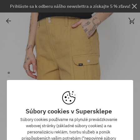
Prihláste sa k odberu nášho newslettra a získajte 5 % zľavu!
Súbory cookies v Supersklepe
Súbory cookies používame na plynulé prevádzkovanie
webovej stránky (základné súbory cookies) a na
personalizáciu reklám, tvorbu služieb a ponúk
prispôsobených vašim potrebám ("nepovinné súbory