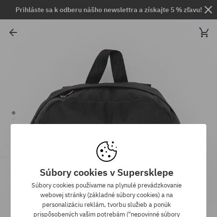
Prihláste sa k odberu nášho newslettra a získajte 5 % zľavu!
Súbory cookies v Supersklepe
Súbory cookies používame na plynulé prevádzkovanie
webovej stránky (základné súbory cookies) a na
personalizáciu reklám, tvorbu služieb a ponúk
prispôsobených vašim potrebám ("nepovinné súbory