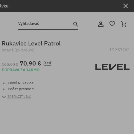
ávku!
Vyhladávač
Rukavice Level Patrol
ID
337762
hnedá (pk brown)
70,90 €
-29%
100,90 €
DOPRAVA ZADARMO
Level Rukavice
Počet prstov: 5
ZOBRAZIŤ VIAC