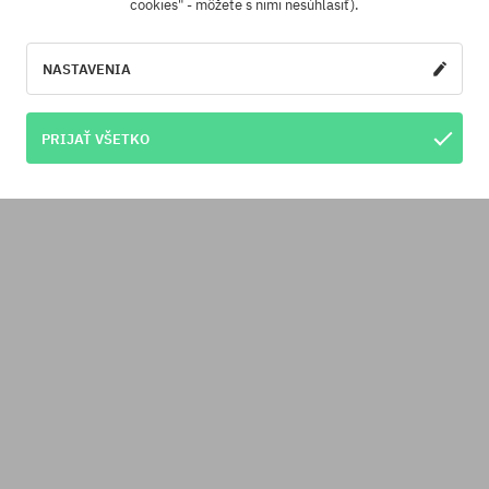
cookies" - môžete s nimi nesúhlasiť).
NASTAVENIA
PRIJAŤ VŠETKO