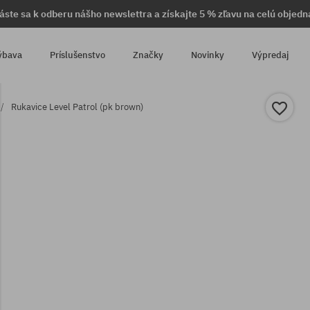
láste sa k odberu nášho newslettra a získajte 5 % zľavu na celú objedn
ýbava
Príslušenstvo
Značky
Novinky
Výpredaj
Rukavice Level Patrol (pk brown)