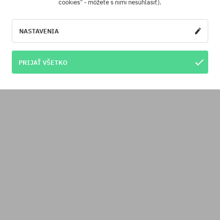
cookies" - môžete s nimi nesúhlasiť).
NASTAVENIA
PRIJAŤ VŠETKO