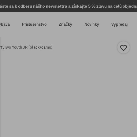
láste sa k odberu nášho newslettra a získajte 5 % zľavu na celú objedn
ýbava
Príslušenstvo
Značky
Novinky
Výpredaj
rtyTwo Youth JR (black/camo)