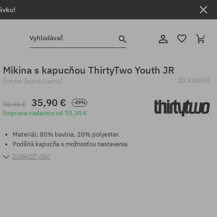
ávku!
Vyhladávač
Mikina s kapucňou ThirtyTwo Youth JR
ID
336858
čierna (black/camo)
35,90 €
-49%
70,90 €
Doprava zadarmo od 70,30 €
Materiál: 80% bavlna, 20% polyester.
Podšitá kapucňa s možnosťou nastavenia
ZOBRAZIŤ VIAC