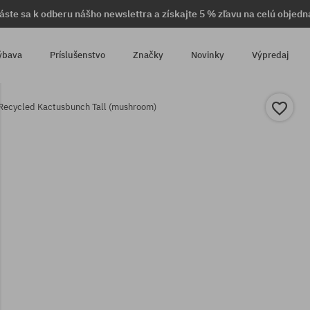
láste sa k odberu nášho newslettra a získajte 5 % zľavu na celú objedn
ýbava
Príslušenstvo
Značky
Novinky
Výpredaj
Recycled Kactusbunch Tall (mushroom)