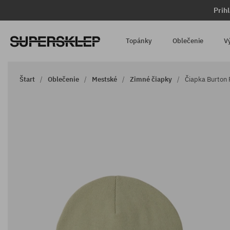
Prih
Topánky
Oblečenie
V
Štart
Oblečenie
Mestské
Zimné čiapky
Čiapka Burton 