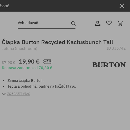
ávku!
Vyhladávač
Čiapka Burton Recycled Kactusbunch Tall
ID
336742
zelená (mushroom)
19,90 €
-47%
37,90 €
Doprava zadarmo od 70,30 €
Zimná čiapka Burton.
Teplá a pohodlná, padne na každú hlavu.
ZOBRAZIŤ VIAC