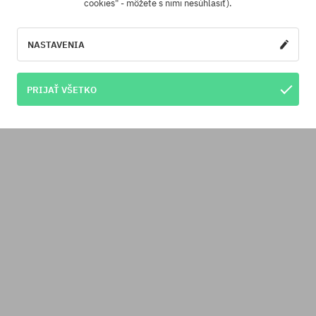
cookies" - môžete s nimi nesúhlasiť).
NASTAVENIA
PRIJAŤ VŠETKO