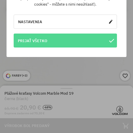
cookies" - môžete s nimi nesúhlasiť).
NASTAVENIA
PRIJAŤ VŠETKO
FARBY (
+3
)
Plážové kraťasy Volcom Marble Mod 19
čierna (black)
20,90 €
-68%
65,90 €
Doprava zadarmo od 70,30 €
VÝROBOK BOL PREDANÝ