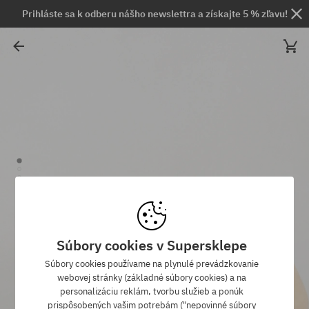
Prihláste sa k odberu nášho newslettra a získajte 5 % zľavu!
Súbory cookies v Supersklepe
Súbory cookies používame na plynulé prevádzkovanie
webovej stránky (základné súbory cookies) a na
personalizáciu reklám, tvorbu služieb a ponúk
prispôsobených vašim potrebám ("nepovinné súbory