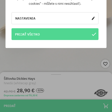
cookies" - môžete s nimi nesúhlasiť).
NASTAVENIA
PRIJAŤ VŠETKO
Šiltovka Dickies Hays
hnedá (whitecap gray)
28,90 €
-32%
42,90 €
Doprava zadarmo od 70,30 €
PRIDAŤ