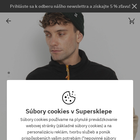
Prihláste sa k odberu nášho newslettra a získajte 5 % zľavu!
Súbory cookies v Supersklepe
Súbory cookies používame na plynulé prevádzkovanie
webovej stránky (základné súbory cookies) a na
personalizáciu reklám, tvorbu služieb a ponúk
prispôsobených vašim potrebám ("nepovinné súbory