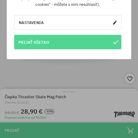
cookies" - môžete s nimi nesúhlasiť).
NASTAVENIA
PRIJAŤ VŠETKO
Čiapka Thrasher Skate Mag Patch
čierna (black)
28,90 €
-35%
44,90 €
Doprava zadarmo od 70,30 €
PRIDAŤ