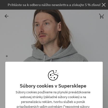
Prihláste sa k odberu nášho newslettra a získajte 5 % zľavu!
Súbory cookies v Supersklepe
Súbory cookies používame na plynulé prevádzkovanie
webovej stránky (základné súbory cookies) a na
personalizáciu reklám, tvorbu služieb a ponúk
prispôsobených vašim potrebám ("nepovinné súbory