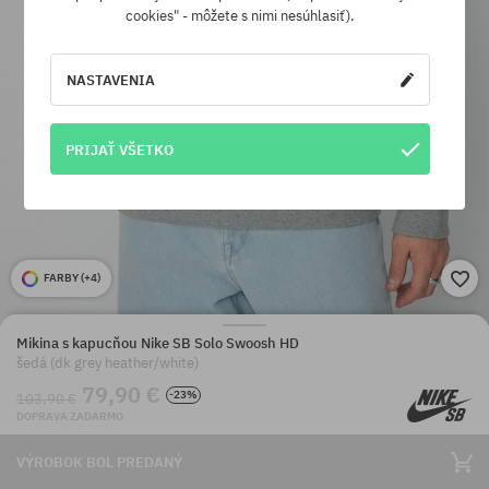
cookies" - môžete s nimi nesúhlasiť).
NASTAVENIA
PRIJAŤ VŠETKO
FARBY (
+4
)
Mikina s kapucňou Nike SB Solo Swoosh HD
šedá (dk grey heather/white)
79,90 €
-23%
103,90 €
DOPRAVA ZADARMO
VÝROBOK BOL PREDANÝ