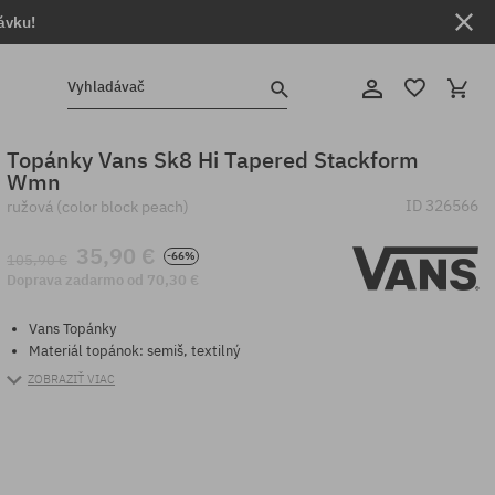
ávku!
Vyhladávač
Topánky Vans Sk8 Hi Tapered Stackform
Wmn
ID
326566
ružová (color block peach)
35,90 €
-66%
105,90 €
Doprava zadarmo od 70,30 €
Vans Topánky
Materiál topánok: semiš, textilný
ZOBRAZIŤ VIAC