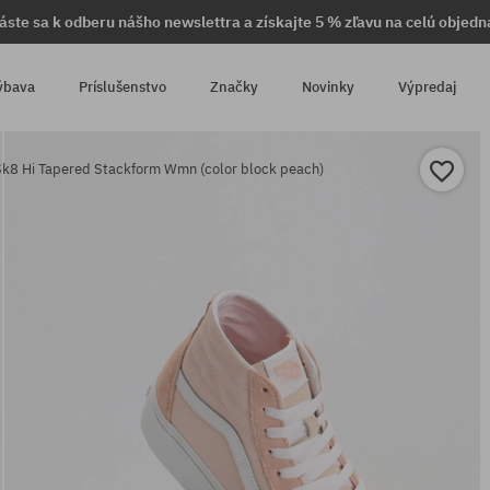
láste sa k odberu nášho newslettra a získajte 5 % zľavu na celú objedn
ýbava
Príslušenstvo
Značky
Novinky
Výpredaj
Sk8 Hi Tapered Stackform Wmn (color block peach)