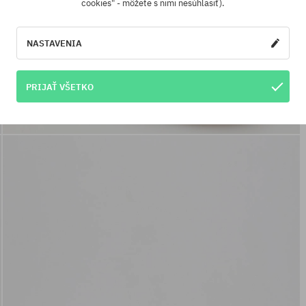
cookies" - môžete s nimi nesúhlasiť).
NASTAVENIA
PRIJAŤ VŠETKO