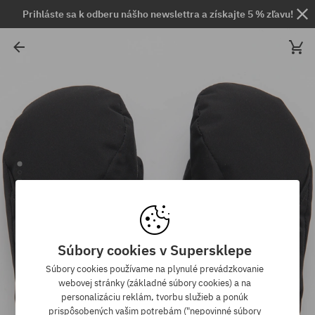
Prihláste sa k odberu nášho newslettra a získajte 5 % zľavu!
Súbory cookies v Supersklepe
Súbory cookies používame na plynulé prevádzkovanie
webovej stránky (základné súbory cookies) a na
personalizáciu reklám, tvorbu služieb a ponúk
prispôsobených vašim potrebám ("nepovinné súbory