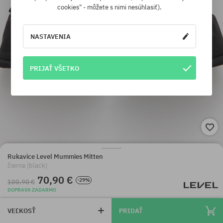
cookies" - môžete s nimi nesúhlasiť).
NASTAVENIA
PRIJAŤ VŠETKO
Rukavice Level Mummies Mitten
čierna (black)
70,90 €
-29%
100,90 €
DOPRAVA ZADARMO
VEĽKOSŤ
PRIDAŤ