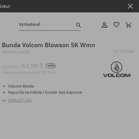
ávku!
Vyhladávač
Bunda Volcom Blowson 5K Wmn
ID
322640
béžová (sand)
63,90 €
-65%
187,90 €
Doprava zadarmo od 70,30 €
Volcom Bunda
Kapucňa na mikine / bunde: bez kapucne
ZOBRAZIŤ VIAC