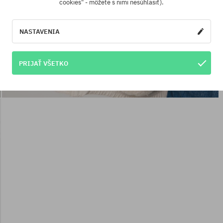
cookies" - môžete s nimi nesúhlasiť).
NASTAVENIA
PRIJAŤ VŠETKO