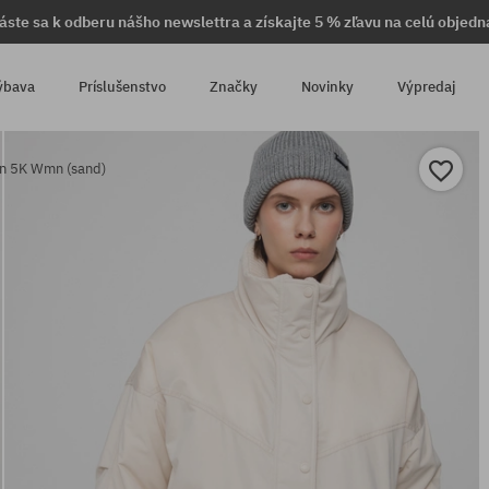
láste sa k odberu nášho newslettra a získajte 5 % zľavu na celú objedn
ýbava
Príslušenstvo
Značky
Novinky
Výpredaj
n 5K Wmn (sand)