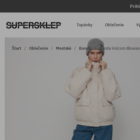
Prih
Topánky
Oblečenie
V
Štart
Oblečenie
Mestské
Bundy
Bunda Volcom Blowso