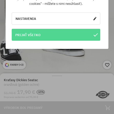
cookies" - môžete s nimi nesúhlasiť).
NASTAVENIA
PRIJAŤ VŠETKO
FARBY (
+3
)
Kraťasy Dickies Seatac
oranžová (golden ochre)
17,90 €
-65%
51,90 €
Doprava zadarmo od 70,30 €
VÝROBOK BOL PREDANÝ