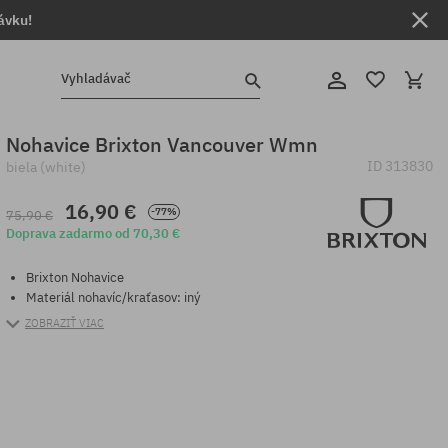
ávku!
Vyhladávač
Nohavice Brixton Vancouver Wmn
ID
313830
biela (white)
16,90 €
-77%
75,90 €
Doprava zadarmo od 70,30 €
Brixton Nohavice
Materiál nohavíc/kraťasov: iný
ZOBRAZIŤ VIAC