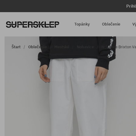
Prih
Topánky
Oblečenie
V
Štart
Oblečenie
Mestské
Nohavice
Nohavice Brixton V