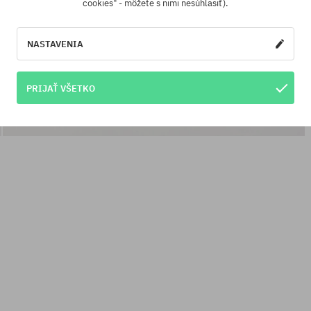
cookies" - môžete s nimi nesúhlasiť).
NASTAVENIA
PRIJAŤ VŠETKO