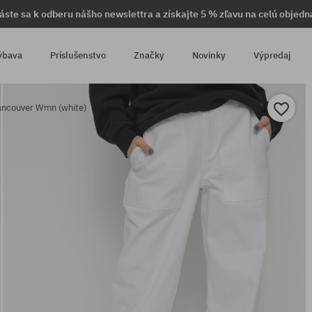
láste sa k odberu nášho newslettra a získajte 5 % zľavu na celú objedn
ýbava
Príslušenstvo
Značky
Novinky
Výpredaj
ancouver Wmn (white)