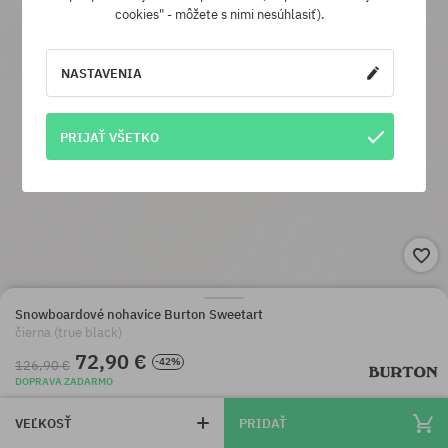
cookies" - môžete s nimi nesúhlasiť).
NASTAVENIA
PRIJAŤ VŠETKO
Snowboardové nohavice Burton Sweetart
čierna (true black)
72,90 €
-42%
126,90 €
DOPRAVA ZADARMO
VEĽKOSŤ
PRIDAŤ