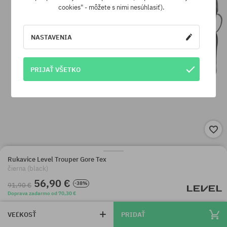
cookies" - môžete s nimi nesúhlasiť).
NASTAVENIA
PRIJAŤ VŠETKO
Rukavice Level Trouper Gore Tex
čierna (black)
56,90 €
-38%
91,90 €
Doprava zadarmo od 70,30 €
VEĽKOSŤ
PRIDAŤ