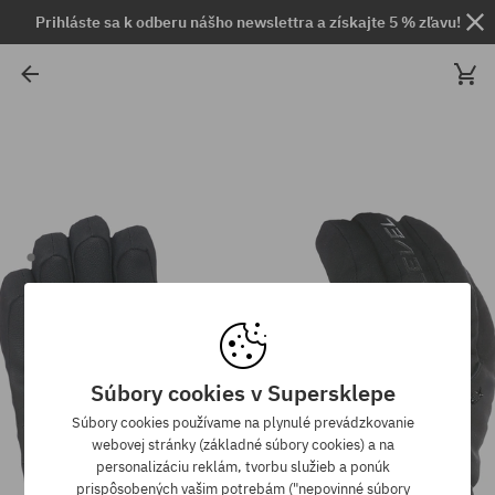
Prihláste sa k odberu nášho newslettra a získajte 5 % zľavu!
Súbory cookies v Supersklepe
Súbory cookies používame na plynulé prevádzkovanie
webovej stránky (základné súbory cookies) a na
personalizáciu reklám, tvorbu služieb a ponúk
prispôsobených vašim potrebám ("nepovinné súbory