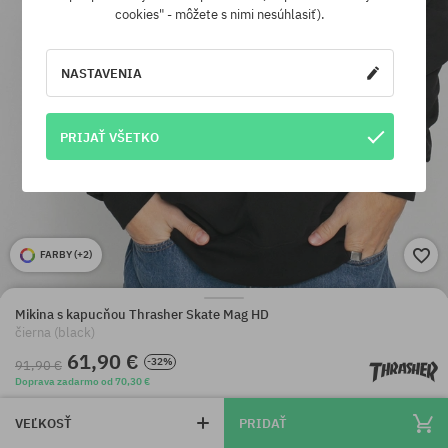
cookies" - môžete s nimi nesúhlasiť).
NASTAVENIA
PRIJAŤ VŠETKO
FARBY (
+2
)
Mikina s kapucňou Thrasher Skate Mag HD
čierna (black)
61,90 €
-32%
91,90 €
Doprava zadarmo od 70,30 €
VEĽKOSŤ
PRIDAŤ