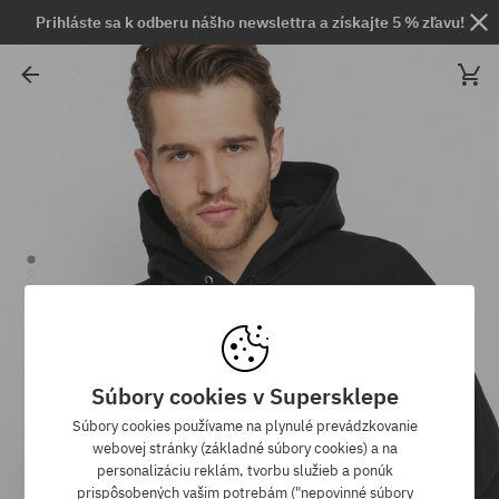
Prihláste sa k odberu nášho newslettra a získajte 5 % zľavu!
Súbory cookies v Supersklepe
Súbory cookies používame na plynulé prevádzkovanie
webovej stránky (základné súbory cookies) a na
personalizáciu reklám, tvorbu služieb a ponúk
prispôsobených vašim potrebám ("nepovinné súbory