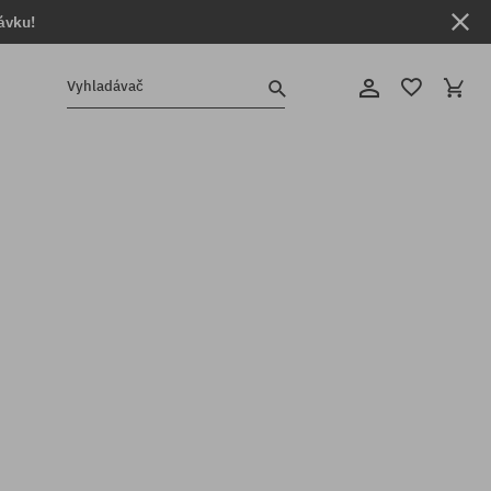
ávku!
Vyhladávač