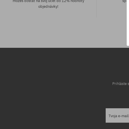
môžeš dostať na svoj účet do 12% hodnoty
spô
objednávky!
univerzálna veľkosť
Prihláste
Tvoja e-mai