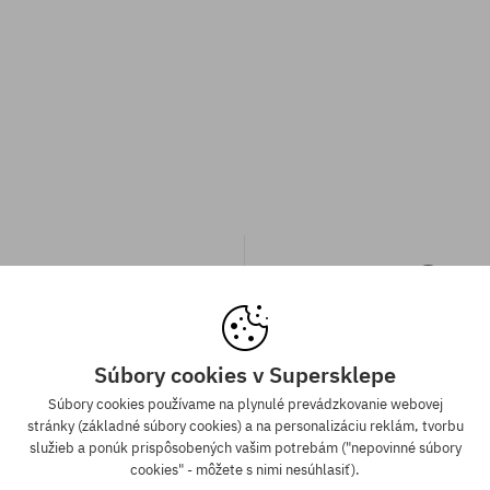
Súbory cookies v Supersklepe
a zadarmo od 70,30 €
Súbory cookies používame na plynulé prevádzkovanie webovej
Záruka najnižšej c
stránky (základné súbory cookies) a na personalizáciu reklám, tvorbu
služieb a ponúk prispôsobených vašim potrebám ("nepovinné súbory
ednávky v hodnote nad 70,30 €
Máme najlepšie ceny, ale keď n
cookies" - môžete s nimi nesúhlasiť).
adarmo bez rozdielu na vybraný
ten istý produkt v inom e-shop