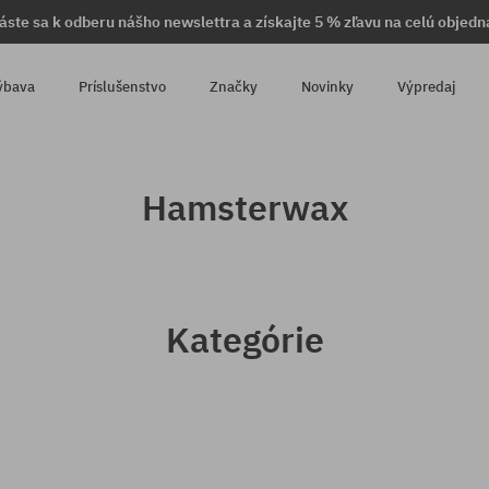
láste sa k odberu nášho newslettra a získajte 5 % zľavu na celú objedn
ýbava
Príslušenstvo
Značky
Novinky
Výpredaj
Hamsterwax
Kategórie