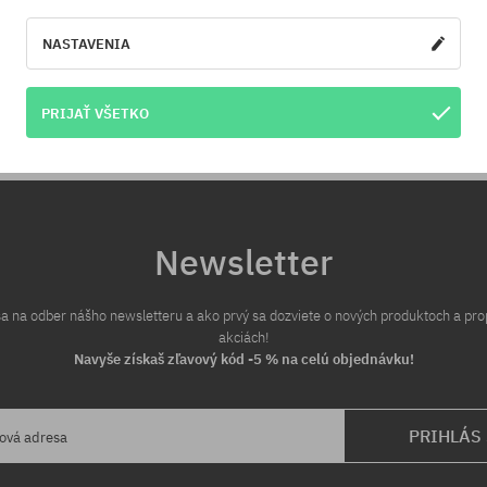
sob platby a doručenia.
cenou - špeciálne pre Teba zníži
NASTAVENIA
PRIJAŤ VŠETKO
Newsletter
 sa na odber nášho newsletteru a ako prvý sa dozviete o nových produktoch a pr
akciách!
Navyše získaš zľavový kód -5 % na celú objednávku!
PRIHLÁS
lová adresa