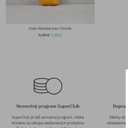
Vosk Hamsterwax Chomik
9,90 €
7,90 €
Vernostný program SuperClub
Doprav
SuperClub je náš vernostný program, vďaka
Všetky obj
ktorému za nákupy nezľavnených produktov
odosielame z