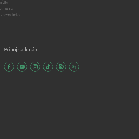
sídlo
ávané na
ávnený tieto
Pripoj sa k nám