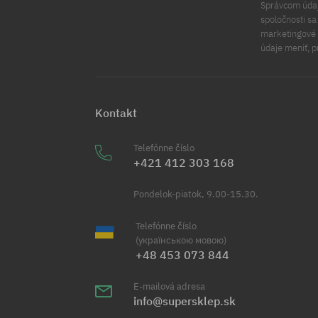
Správcom údajo
spoločnosti s
marketingové ú
údaje meniť, p
Kontakt
Telefónne číslo
+421 412 303 168
Pondelok-piatok, 9.00-15.30.
Telefónne číslo
(українською мовою)
+48 453 073 844
E-mailová adresa
info@supersklep.sk