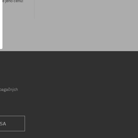
me jeho cenu!
opagačných
 SA