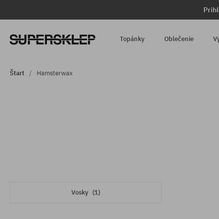
Prih
Topánky
Oblečenie
V
Štart
Hamsterwax
Vosky
(1)