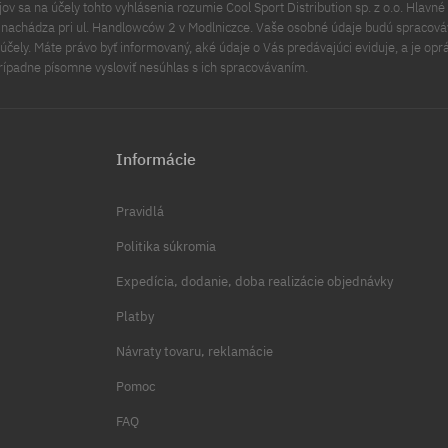
v sa na účely tohto vyhlásenia rozumie Cool Sport Distribution sp. z o.o. Hlavné 
a nachádza pri ul. Handlowców 2 v Modlniczce. Vaše osobné údaje budú spracov
čely. Máte právo byť informovaný, aké údaje o Vás predávajúci eviduje, a je opr
rípadne písomne vysloviť nesúhlas s ich spracovávaním.
Informácie
Pravidlá
Politika súkromia
Expedícia, dodanie, doba realizácie objednávky
Platby
Návraty tovaru, reklamácie
Pomoc
FAQ