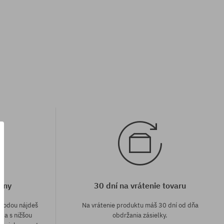
eny
30 dní na vrátenie tovaru
áhodou nájdeš
Na vrátenie produktu máš 30 dní od dňa
e a s nižšou
obdržania zásielky.