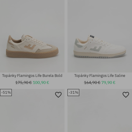
37; 38; 39; 40; 42; 43; 44; 45
41; 43; 44
Topánky Flamingos Life Burela Bold
Topánky Flamingos Life Saline
175,90 €
100,90 €
164,90 €
79,90 €
-51%
-31%
Dostupné veľkosti:
Dostupné veľkosti:
40; 42
37; 38; 40; 41; 42; 43; 44; 46