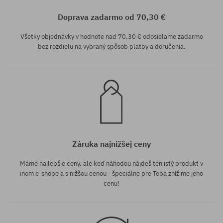
41; 42; 43; 44; 45; 46
Doprava zadarmo od 70,30 €
Všetky objednávky v hodnote nad 70,30 € odosielame zadarmo
bez rozdielu na vybraný spôsob platby a doručenia.
Záruka najnižšej ceny
Máme najlepšie ceny, ale keď náhodou nájdeš ten istý produkt v
inom e-shope a s nižšou cenou - špeciálne pre Teba znížime jeho
cenu!