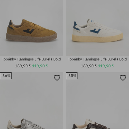
Topánky Flamingos Life Burela Bold
Topánky Flamingos Life Burela Bold
189,90 €
119,90 €
189,90 €
119,90 €
-36%
-35%
Dostupné veľkosti:
Dostupné veľkosti:
37; 38; 39; 40; 41; 42; 43; 44;
37; 39; 40; 41; 42; 43; 44; 45;
45; 46
46