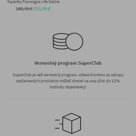
Topánky Flamingos Life Saline
180,90 €
115,90 €
Dostupné veľkosti:
Dostupné veľkosti:
37; 38; 39; 40; 41; 42; 43; 44;
37; 38; 39; 40; 41
45; 46
Vernostný program SuperClub
SuperClub je náš vernostný program, vďaka ktorému za nákupy
nezľavnených produktov môžeš dostať na svoj účet do 12%
hodnoty objednávky!
Dostupné veľkosti: