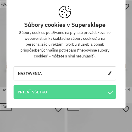
-36%
-36%
Dostupné veľkosti:
Dostupné veľkosti:
41; 42; 43; 44; 46
41; 42; 43; 44; 45
Súbory cookies v Supersklepe
Súbory cookies používame na plynulé prevádzkovanie
webovej stránky (základné súbory cookies) a na
personalizáciu reklám, tvorbu služieb a ponúk
prispôsobených vašim potrebám ("nepovinné súbory
cookies" - môžete s nimi nesúhlasiť).
NASTAVENIA
Topánky Flamingos Life Burela Slim
Topánky Flamingos Life Burela Bold
PRIJAŤ VŠETKO
189,90 €
119,90 €
189,90 €
119,90 €
-36%
-36%
Dostupné veľkosti:
Dostupné veľkosti:
41; 42; 43; 44; 45; 46
37; 39; 45