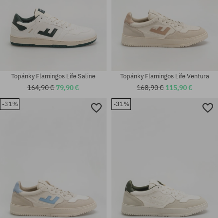
Topánky Flamingos Life Saline
Topánky Flamingos Life Ventura
164,90 €
79,90 €
168,90 €
115,90 €
-31%
-31%
Dostupné veľkosti:
Dostupné veľkosti:
39; 40
41; 42; 43; 44; 46