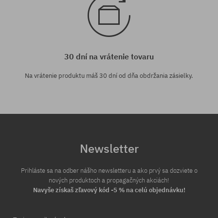
30 dní na vrátenie tovaru
Na vrátenie produktu máš 30 dní od dňa obdržania zásielky.
Newsletter
Prihláste sa na odber nášho newsletteru a ako prvý sa dozviete o
nových produktoch a propagačných akciách!
Navyše získaš zľavový kód -5 % na celú objednávku!