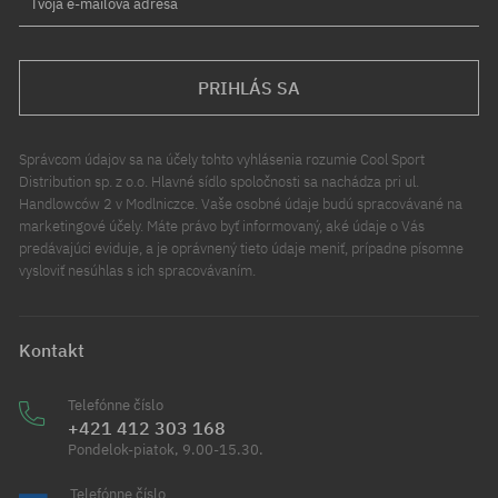
Tvoja e-mailová adresa
PRIHLÁS SA
Správcom údajov sa na účely tohto vyhlásenia rozumie Cool Sport
Distribution sp. z o.o. Hlavné sídlo spoločnosti sa nachádza pri ul.
Handlowców 2 v Modlniczce. Vaše osobné údaje budú spracovávané na
marketingové účely. Máte právo byť informovaný, aké údaje o Vás
predávajúci eviduje, a je oprávnený tieto údaje meniť, prípadne písomne
vysloviť nesúhlas s ich spracovávaním.
Kontakt
Telefónne číslo
+421 412 303 168
Pondelok-piatok, 9.00-15.30.
Telefónne číslo