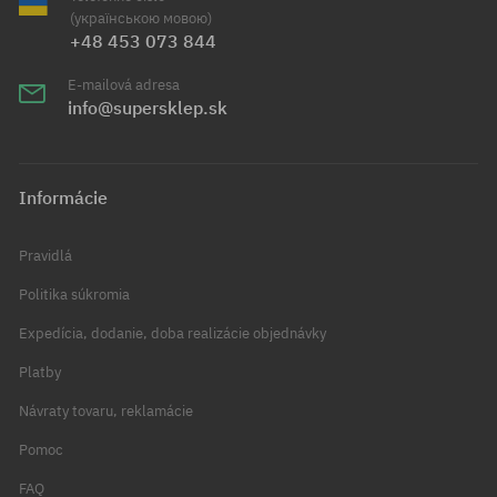
(українською мовою)
+48 453 073 844
E-mailová adresa
info@supersklep.sk
Informácie
Pravidlá
Politika súkromia
Expedícia, dodanie, doba realizácie objednávky
Platby
Návraty tovaru, reklamácie
Pomoc
FAQ