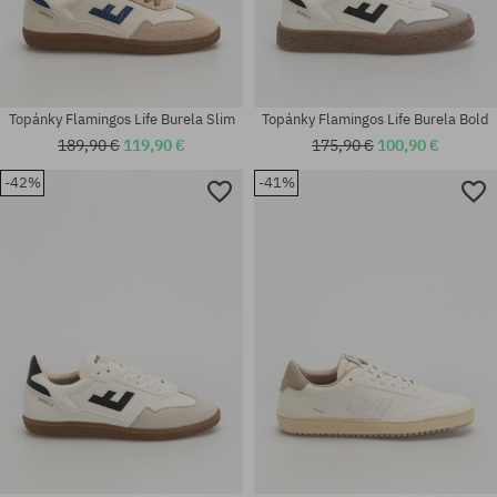
Topánky Flamingos Life Burela Slim
Topánky Flamingos Life Burela Bold
189,90 €
119,90 €
175,90 €
100,90 €
-42%
-41%
Dostupné veľkosti:
Dostupné veľkosti:
37; 40; 41; 42; 43; 44; 45; 46
38; 40; 41; 42; 43; 44; 45; 46