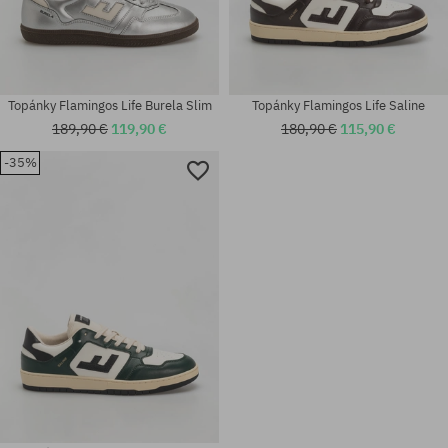
Topánky Flamingos Life Burela Slim
Topánky Flamingos Life Saline
189,90 €
119,90 €
180,90 €
115,90 €
-35%
Dostupné veľkosti:
Dostupné veľkosti:
41; 42; 43; 44; 45; 46
41; 42; 43; 44; 45; 46