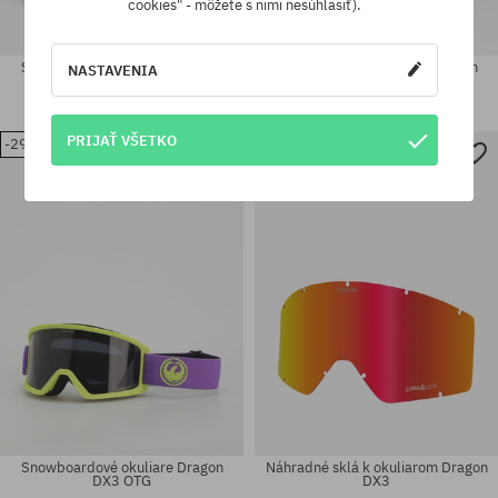
cookies" - môžete s nimi nesúhlasiť).
Snowboardové okuliare Dragon
Snowboardové okuliare Dragon
NASTAVENIA
DX3 OTG
DX3 OTG
70,90 €
49,90 €
70,90 €
49,90 €
PRIJAŤ VŠETKO
-29%
-29%
univerzálna veľkosť
univerzálna veľkosť
Snowboardové okuliare Dragon
Náhradné sklá k okuliarom Dragon
DX3 OTG
DX3