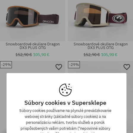
Snowboardové okuliare Dragon
Snowboardové okuliare Dragon
DX3 PLUS OTG
DX3 PLUS OTG
152,90 €
105,90 €
152,90 €
105,90 €
-29%
-29%
univerzálna veľkosť
univerzálna veľkosť
Súbory cookies v Supersklepe
Súbory cookies používame na plynulé prevádzkovanie
webovej stránky (základné súbory cookies) a na
personalizáciu reklám, tvorbu služieb a ponúk
prispôsobených vašim potrebám ("nepovinné súbory