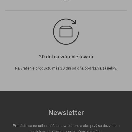
30 dní na vrátenie tovaru
Na vrátenie produktu máš 30 dní od dňa obdržania zásielky.
Newsletter
Prihláste sa na odber nášho newsletteru a ako prvý sa dozviete o
nových produktoch a propagačných akciách!