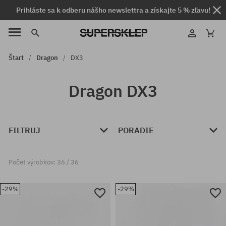
Prihláste sa k odberu nášho newslettra a získajte 5 % zľavu!
Štart
Dragon
DX3
Dragon DX3
FILTRUJ
PORADIE
Počet výrobkov: 36 / 36
-29%
-29%