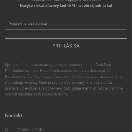
Navyše získaš zľavový kód -5 % na celú objednávku!
Tvoja e-mailová adresa
PRIHLÁS SA
Správcom údajov sa na účely tohto vyhlásenia rozumie Cool Sport
Distribution sp. z o.o. Hlavné sídlo spoločnosti sa nachádza pri ul.
Handlowców 2 v Modlniczce. Vaše osobné údaje budú spracovávané na
marketingové účely. Máte právo byť informovaný, aké údaje o Vás
predávajúci eviduje, a je oprávnený tieto údaje meniť, prípadne písomne
vysloviť nesúhlas s ich spracovávaním.
Kontakt
Telefónne číslo