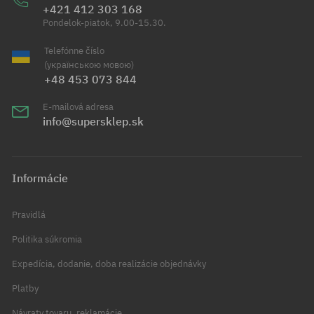
+421 412 303 168
Pondelok-piatok, 9.00-15.30.
Telefónne číslo
(українською мовою)
+48 453 073 844
E-mailová adresa
info@supersklep.sk
Informácie
Pravidlá
Politika súkromia
Expedícia, dodanie, doba realizácie objednávky
Platby
Návraty tovaru, reklamácie