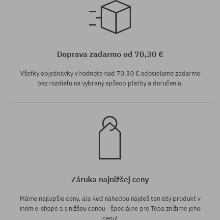
univerzálna veľkosť
univerzálna veľkosť
Doprava zadarmo od 70,30 €
Všetky objednávky v hodnote nad 70,30 € odosielame zadarmo
bez rozdielu na vybraný spôsob platby a doručenia.
Záruka najnižšej ceny
Máme najlepšie ceny, ale keď náhodou nájdeš ten istý produkt v
inom e-shope a s nižšou cenou - špeciálne pre Teba znížime jeho
cenu!