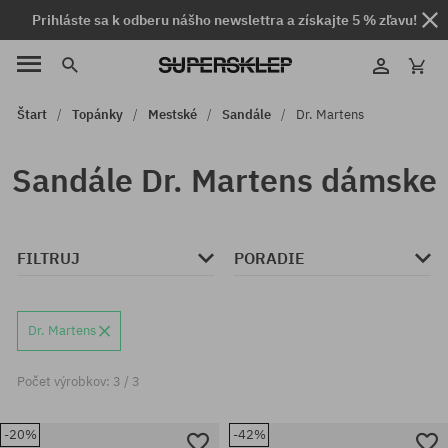
Prihláste sa k odberu nášho newslettra a získajte 5 % zľavu!
Štart
Topánky
Mestské
Sandále
Dr. Martens
Sandále Dr. Martens dámske
FILTRUJ
PORADIE
Dr. Martens
Počet výrobkov: 3 / 3
-20%
-42%