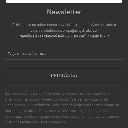
Newsletter
Prihláste sa na odber nášho newsletteru a ako prvý sa dozviete o
nových produktoch a propagačných akciách!
Navyše získaš zľavový kód -5 % na celú objednávku!
Tvoja e-mailová adresa
PRIHLÁS SA
Správcom údajov sa na účely tohto vyhlásenia rozumie Cool Sport
Distribution sp. z o.o. Hlavné sídlo spoločnosti sa nachádza pri ul.
Handlowców 2 v Modlniczce. Vaše osobné údaje budú spracovávané na
marketingové účely. Máte právo byť informovaný, aké údaje o Vás
predávajúci eviduje, a je oprávnený tieto údaje meniť, prípadne písomne
vysloviť nesúhlas s ich spracovávaním.