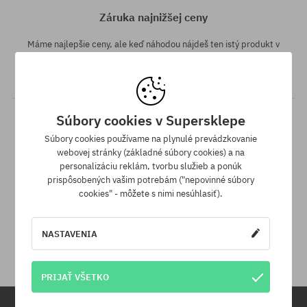
Záruka najnižšej ceny
Máme najlepšie ceny, ale keď náhodou nájdeš ten istý produkt v
inom e-shope a s nižšou cenou - špeciálne pre Teba znížime jeho
cenu!
Súbory cookies v Supersklepe
Súbory cookies používame na plynulé prevádzkovanie
webovej stránky (základné súbory cookies) a na
personalizáciu reklám, tvorbu služieb a ponúk
prispôsobených vašim potrebám ("nepovinné súbory
cookies" - môžete s nimi nesúhlasiť).
30 dní na vrátenie tovaru
Na vrátenie produktu máš 30 dní od dňa obdržania zásielky.
NASTAVENIA
PRIJAŤ VŠETKO