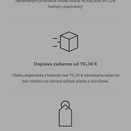
nezľavnených produktov môžeš dostať na svoj účet do 12%
hodnoty objednávky!
Dostupné veľkosti:
41
Doprava zadarmo od 70,30 €
Všetky objednávky v hodnote nad 70,30 € odosielame zadarmo
bez rozdielu na vybraný spôsob platby a doručenia.