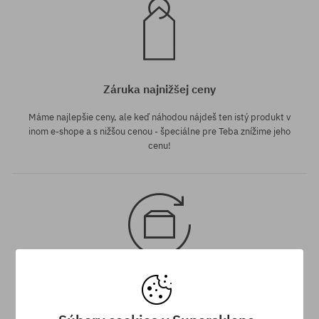
Záruka najnižšej ceny
Máme najlepšie ceny, ale keď náhodou nájdeš ten istý produkt v
inom e-shope a s nižšou cenou - špeciálne pre Teba znížime jeho
cenu!
30 dní na vrátenie tovaru
Na vrátenie produktu máš 30 dní od dňa obdržania zásielky.