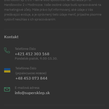
Handlowców 2 v Modlniczce. Vaše osobné údaje budú spracovávané na
marketingové účely. Máte právo byť informovaný, aké údaje o Vás
predávajúci eviduje, a je oprávnený tieto údaje meniť, prípadne písomne
vysloviť nesúhlas s ich spracovávaním.
Kontakt
Telefónne číslo
+421 412 303 168
Pondelok-piatok, 9.00-15.30.
Telefónne číslo
(українською мовою)
+48 453 073 844
E-mailová adresa
info@supersklep.sk