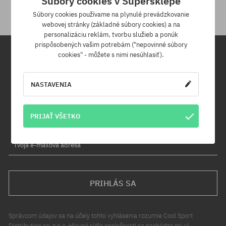
Súbory cookies v Supersklepe
Súbory cookies používame na plynulé prevádzkovanie
webovej stránky (základné súbory cookies) a na
personalizáciu reklám, tvorbu služieb a ponúk
prispôsobených vašim potrebám ("nepovinné súbory
cookies" - môžete s nimi nesúhlasiť).
Newsletter
NASTAVENIA
Prihláste sa na odber nášho newsletteru a ako prvý sa dozviete o
nových produktoch a propagačných akciách!
Navyše získaš zľavový kód -5 % na celú objednávku!
PRIJAŤ VŠETKO
Tvoja e-mailová adresa
PRIHLÁS SA
Správcom údajov sa na účely tohto vyhlásenia rozumie Cool Sport
Distribution sp. z o.o. Hlavné sídlo spoločnosti sa nachádza pri ul.