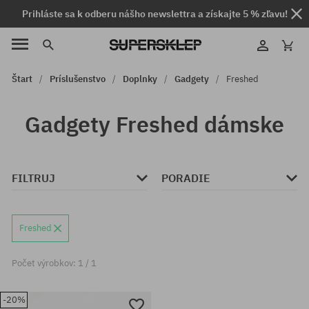
Prihláste sa k odberu nášho newslettra a získajte 5 % zľavu!
Štart
Príslušenstvo
Doplnky
Gadgety
Freshed
Gadgety Freshed dámske
FILTRUJ
PORADIE
Freshed
Počet výrobkov: 1 / 1
-20%