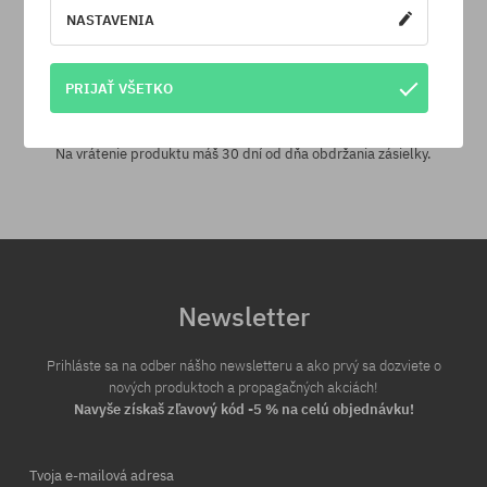
NASTAVENIA
PRIJAŤ VŠETKO
30 dní na vrátenie tovaru
Na vrátenie produktu máš 30 dní od dňa obdržania zásielky.
Newsletter
Prihláste sa na odber nášho newsletteru a ako prvý sa dozviete o
nových produktoch a propagačných akciách!
Navyše získaš zľavový kód -5 % na celú objednávku!
Tvoja e-mailová adresa