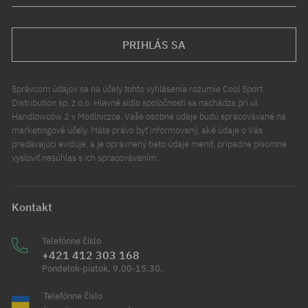
PRIHLÁS SA
Správcom údajov sa na účely tohto vyhlásenia rozumie Cool Sport
Distribution sp. z o.o. Hlavné sídlo spoločnosti sa nachádza pri ul.
Handlowców 2 v Modlniczce. Vaše osobné údaje budú spracovávané na
marketingové účely. Máte právo byť informovaný, aké údaje o Vás
predávajúci eviduje, a je oprávnený tieto údaje meniť, prípadne písomne
vysloviť nesúhlas s ich spracovávaním.
Kontakt
Telefónne číslo
+421 412 303 168
Pondelok-piatok, 9.00-15.30.
Telefónne číslo