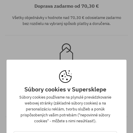
Doprava zadarmo od 70,30 €
Všetky objednávky v hodnote nad 70,30 € odosielame zadarmo
bez rozdielu na vybraný spôsob platby a doručenia.
Záruka najnižšej ceny
Súbory cookies v Supersklepe
Máme najlepšie ceny, ale keď náhodou nájdeš ten istý produkt v
Súbory cookies používame na plynulé prevádzkovanie
inom e-shope a s nižšou cenou - špeciálne pre Teba znížime jeho
webovej stránky (základné súbory cookies) a na
cenu!
personalizáciu reklám, tvorbu služieb a ponúk
prispôsobených vašim potrebám ("nepovinné súbory
cookies" - môžete s nimi nesúhlasiť).