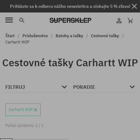
Prihláste sa k odberu nášho newslettra a získajte 5 % zľavu!
Štart
Príslušenstvo
Batohy a tašky
Cestovné tašky
Carhartt WIP
Cestovné tašky Carhartt WIP
FILTRUJ
PORADIE
Carhartt WIP
Počet výrobkov: 1 / 1