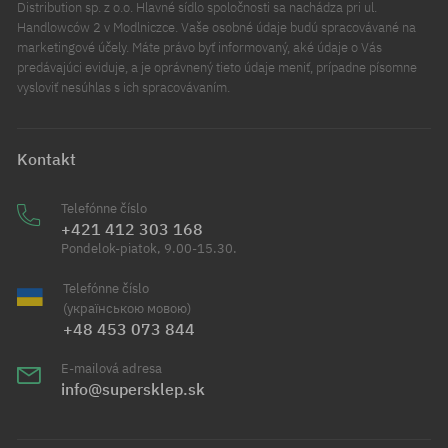
Distribution sp. z o.o. Hlavné sídlo spoločnosti sa nachádza pri ul.
Handlowców 2 v Modlniczce. Vaše osobné údaje budú spracovávané na
marketingové účely. Máte právo byť informovaný, aké údaje o Vás
predávajúci eviduje, a je oprávnený tieto údaje meniť, prípadne písomne
vysloviť nesúhlas s ich spracovávaním.
Kontakt
Telefónne číslo
+421 412 303 168
Pondelok-piatok, 9.00-15.30.
Telefónne číslo
(українською мовою)
+48 453 073 844
E-mailová adresa
info@supersklep.sk