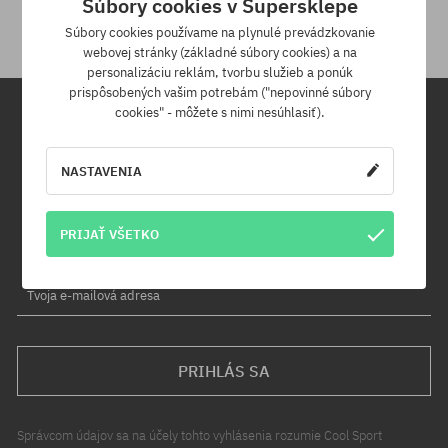
Súbory cookies v Supersklepe
Súbory cookies používame na plynulé prevádzkovanie
webovej stránky (základné súbory cookies) a na
personalizáciu reklám, tvorbu služieb a ponúk
prispôsobených vašim potrebám ("nepovinné súbory
cookies" - môžete s nimi nesúhlasiť).
Newsletter
NASTAVENIA
Prihláste sa na odber nášho newsletteru a ako prvý sa dozviete o
nových produktoch a propagačných akciách!
PRIJAŤ VŠETKO
Navyše získaš zľavový kód -5 % na celú objednávku!
Tvoja e-mailová adresa
PRIHLÁS SA
Správcom údajov sa na účely tohto vyhlásenia rozumie Cool Sport