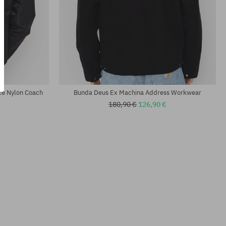
Dostupné veľkosti:
L; XL
ce Nylon Coach
Bunda Deus Ex Machina Address Workwear
180,90 €
126,90 €