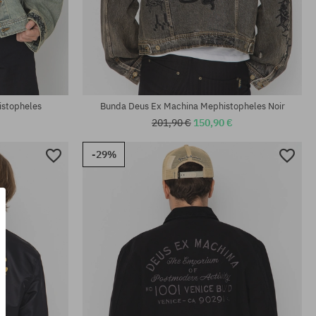
Dostupné veľkosti:
M; L
istopheles
Bunda Deus Ex Machina Mephistopheles Noir
201,90 €
150,90 €
-29%