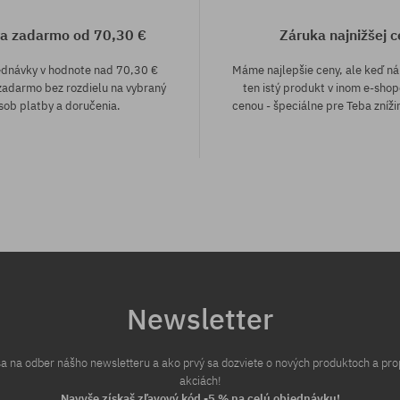
a zadarmo od 70,30 €
Záruka najnižšej c
ednávky v hodnote nad 70,30 €
Máme najlepšie ceny, ale keď n
adarmo bez rozdielu na vybraný
ten istý produkt v inom e-shop
sob platby a doručenia.
cenou - špeciálne pre Teba zníži
sti:
Newsletter
 sa na odber nášho newsletteru a ako prvý sa dozviete o nových produktoch a pr
akciách!
Navyše získaš zľavový kód -5 % na celú objednávku!