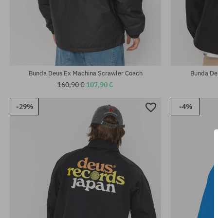
Dostupné veľkosti:
Dostupné veľko
L; XL
M; L; XL
Bunda Deus Ex Machina Scrawler Coach
Bunda Deu
160,90 €
107,90 €
-29%
-4%