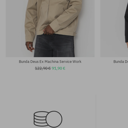
Dostupné veľkosti:
Dostupné veľko
M; L; XL
M
Bunda Deus Ex Machina Service Work
Bunda D
122,90 €
91,90 €