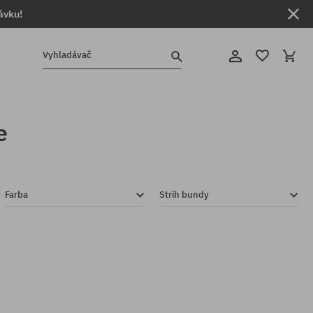
ávku!
Vyhladávač
e
Farba
Strih bundy