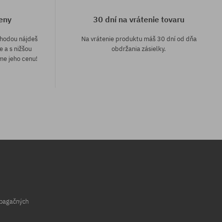
eny
30 dní na vrátenie tovaru
áhodou nájdeš
Na vrátenie produktu máš 30 dní od dňa
e a s nižšou
obdržania zásielky.
me jeho cenu!
opagačných