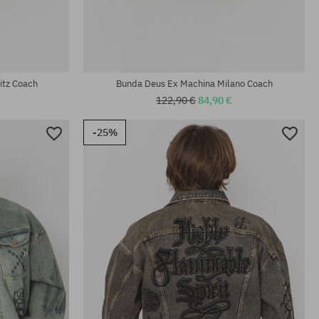
Dostupné veľkosti:
L; XL
itz Coach
Bunda Deus Ex Machina Milano Coach
122,90 €
84,90 €
-25%