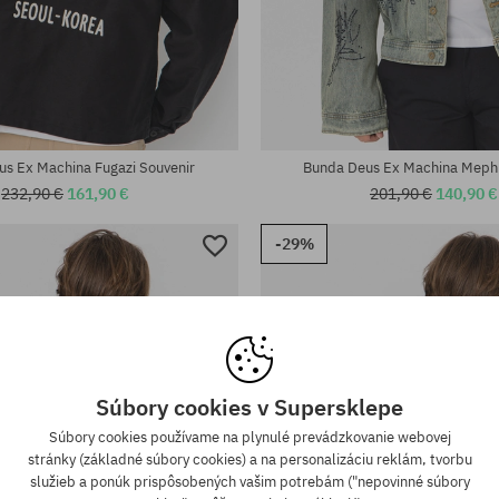
sti:
Dostupné veľkosti:
M; L; XXL
s Ex Machina Fugazi Souvenir
Bunda Deus Ex Machina Meph
232,90 €
161,90 €
201,90 €
140,90 €
-29%
Súbory cookies v Supersklepe
Súbory cookies používame na plynulé prevádzkovanie webovej
stránky (základné súbory cookies) a na personalizáciu reklám, tvorbu
služieb a ponúk prispôsobených vašim potrebám ("nepovinné súbory