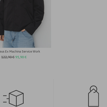
sti:
Dostupné veľkosti:
M; L; XL
eus Ex Machina Service Work
122,90 €
91,90 €