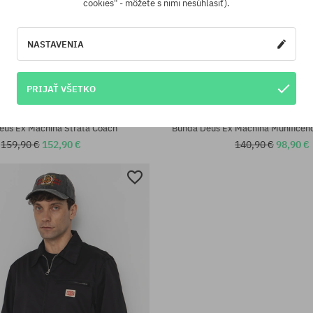
cookies" - môžete s nimi nesúhlasiť).
NASTAVENIA
PRIJAŤ VŠETKO
sti:
Dostupné veľkosti:
L; XL
eus Ex Machina Strata Coach
Bunda Deus Ex Machina Munificen
159,90 €
152,90 €
140,90 €
98,90 €