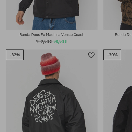
Dostupné veľkosti:
Dostupné veľko
M; L; XL
L; XL
Bunda Deus Ex Machina Venice Coach
Bunda De
122,90 €
98,90 €
-32%
-30%