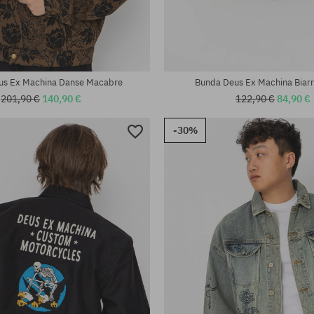
sti:
Dostupné veľkosti:
L; XL
us Ex Machina Danse Macabre
Bunda Deus Ex Machina Biarr
201,90 €
140,90 €
122,90 €
84,90 €
-30%