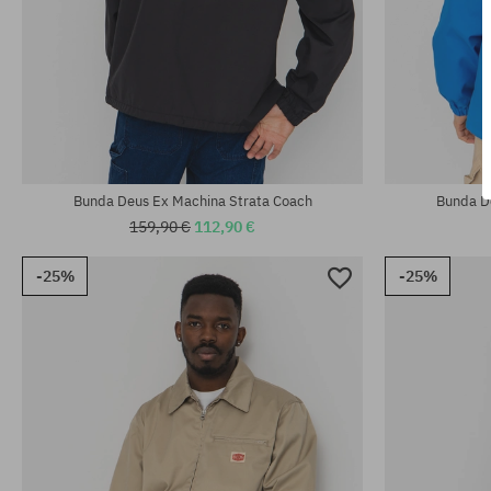
Dostupné veľkosti:
Dostupné veľko
M
M; L; XL
Bunda Deus Ex Machina Strata Coach
Bunda D
159,90 €
112,90 €
-25%
-25%