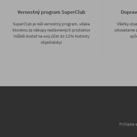
Vernostný program SuperClub
Doprav
SuperClub je náš vernostný program, vďaka
Všetky obj
ktorému za nákupy nezľavnených produktov
odosielame z
môžeš dostať na svoj účet do 12% hodnoty
spô
objednávky!
Dostupné veľkosti:
Dostupné veľko
M; XL
M; L; XL
Prihláste