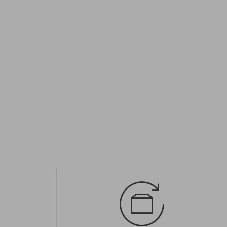
Dostupné veľkosti:
M; L; XL