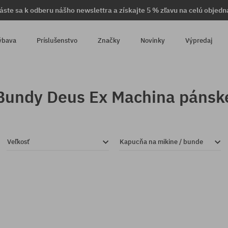
láste sa k odberu nášho newslettra a získajte 5 % zľavu na celú objedn
ýbava
Príslušenstvo
Značky
Novinky
Výpredaj
Bundy Deus Ex Machina pánsk
Veľkosť
Kapucňa na mikine / bunde