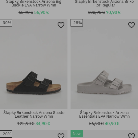
Šľapky Birkenstock Arizona Big
Šľapky Birkenstock Arizona Briko
Buckle EVA Narrow Wmn
Flor Regular
65,90 €
56,90 €
100,90 €
70,90 €
-30%
-28%
Dostupné veľkosti:
Dostupné veľkosti:
46
37
Šľapky Birkenstock Arizona Suede
Šľapky Birkenstock Arizona
Leather Narrow Wmn
Essentials EVA Narrow Wmn
122,90 €
84,90 €
56,90 €
40,90 €
New
-20%
Dostupné veľkosti:
Dostupné veľkosti: