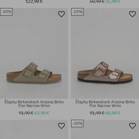
122,90 €
50,90 €
35,90 €
-30%
-25%
Dostupné veľkosti:
Dostupné veľkosti:
40; 41; 42
45
Šľapky Birkenstock Arizona Birko
Šľapky Birkenstock Arizona Birko
Flor Narrow Wmn
Flor Narrow Wmn
91,90 €
63,90 €
91,90 €
68,90 €
-30%
Dostupné veľkosti:
Dostupné veľkosti:
41; 42; 44
36; 39