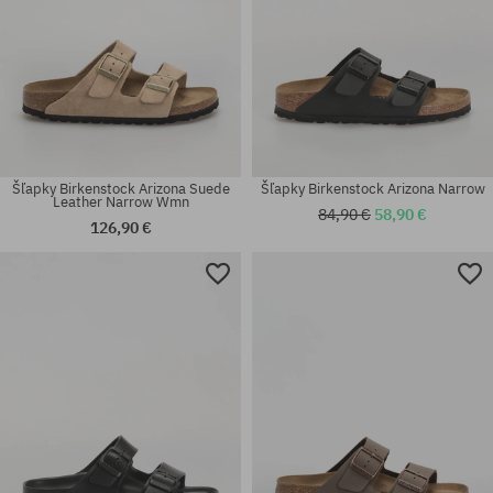
Šľapky Birkenstock Arizona Suede
Šľapky Birkenstock Arizona Narrow
Leather Narrow Wmn
84,90 €
58,90 €
126,90 €
Dostupné veľkosti:
Dostupné veľkosti:
35; 36; 37; 38; 39; 41
41; 44; 45