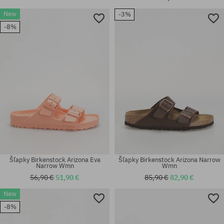
Dostupné veľkosti:
Dostupné veľkosti:
New
-3%
36; 37; 38; 39; 40; 41
36; 37; 38; 39; 40; 41
-8%
Šľapky Birkenstock Arizona Eva
Šľapky Birkenstock Arizona Narrow
Narrow Wmn
Wmn
56,90 €
51,90 €
85,90 €
82,90 €
Dostupné veľkosti:
Dostupné veľkosti:
New
36; 37; 38; 40; 41
37; 38; 39; 40; 41
-8%