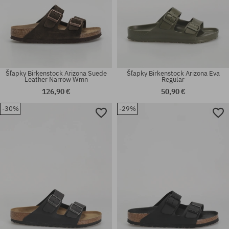
Šľapky Birkenstock Arizona Suede
Šľapky Birkenstock Arizona Eva
Leather Narrow Wmn
Regular
126,90 €
50,90 €
-30%
-29%
Dostupné veľkosti:
Dostupné veľkosti:
35; 36; 37; 38; 39; 40; 41
36