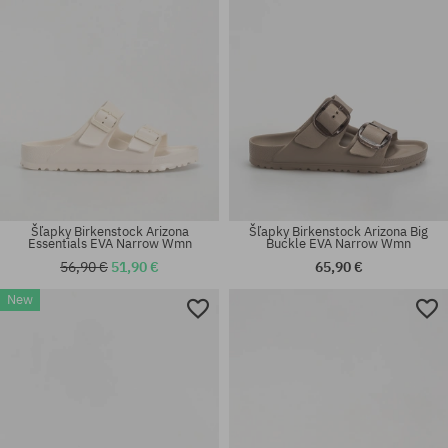
Šľapky Birkenstock Arizona
Šľapky Birkenstock Arizona Big
Essentials EVA Narrow Wmn
Buckle EVA Narrow Wmn
56,90 €
51,90 €
65,90 €
New
Dostupné veľkosti:
Dostupné veľkosti:
35; 36; 37; 38; 39; 40; 41
36; 37; 38; 39; 40; 41