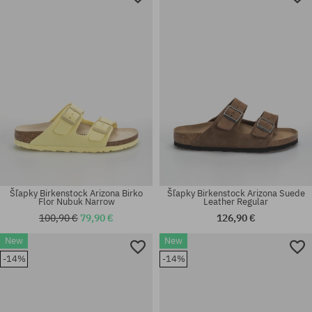
39; 40
41
Šľapky Birkenstock Arizona Birko
Šľapky Birkenstock Arizona Suede
Flor Nubuk Narrow
Leather Regular
100,90 €
79,90 €
126,90 €
New
New
Dostupné veľkosti:
Dostupné veľkosti:
-14%
-14%
36; 40
35; 36