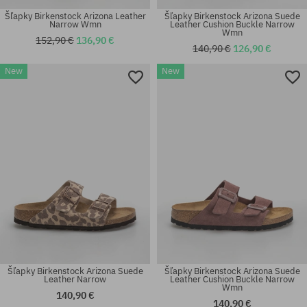
Šľapky Birkenstock Arizona Leather
Šľapky Birkenstock Arizona Suede
Narrow Wmn
Leather Cushion Buckle Narrow
Wmn
152,90 €
136,90 €
140,90 €
126,90 €
Dostupné veľkosti:
Dostupné veľkosti:
New
New
36; 37; 38; 39; 40; 41
36; 37; 38; 39; 40; 41
Šľapky Birkenstock Arizona Suede
Šľapky Birkenstock Arizona Suede
Leather Narrow
Leather Cushion Buckle Narrow
Wmn
140,90 €
140,90 €