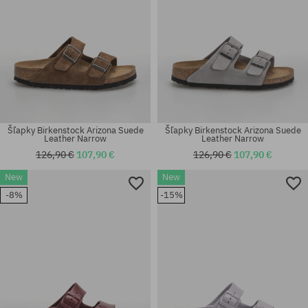
Šľapky Birkenstock Arizona Suede
Šľapky Birkenstock Arizona Suede
Leather Narrow
Leather Narrow
126,90 €
107,90 €
126,90 €
107,90 €
New
New
Dostupné veľkosti:
Dostupné veľkosti:
-8%
-15%
36; 37; 38; 41
42; 43; 44; 45