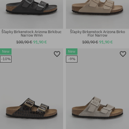
Šľapky Birkenstock Arizona Birkibuc
Šľapky Birkenstock Arizona Birko
Narrow Wmn
Flor Narrow
100,90 €
91,90 €
100,90 €
91,90 €
New
New
Dostupné veľkosti:
Dostupné veľkosti:
-10%
-9%
36; 37; 38; 39; 40; 41
38; 39; 40