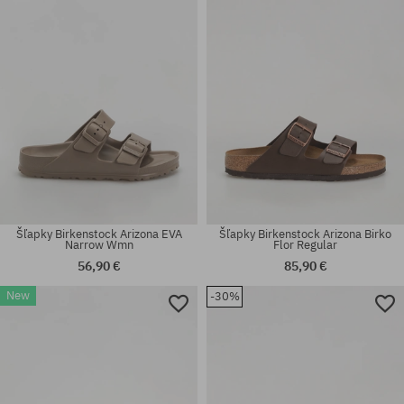
Šľapky Birkenstock Arizona EVA
Šľapky Birkenstock Arizona Birko
Narrow Wmn
Flor Regular
56,90 €
85,90 €
New
-30%
Dostupné veľkosti:
Dostupné veľkosti:
41; 42
41; 42; 43; 44; 45; 46