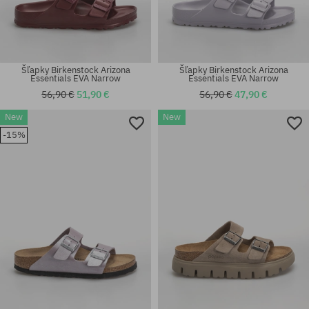
Šľapky Birkenstock Arizona
Šľapky Birkenstock Arizona
Essentials EVA Narrow
Essentials EVA Narrow
56,90 €
51,90 €
56,90 €
47,90 €
New
New
Dostupné veľkosti:
Dostupné veľkosti:
-15%
36; 37; 38; 39; 40; 41
36; 37; 38; 39; 40; 41