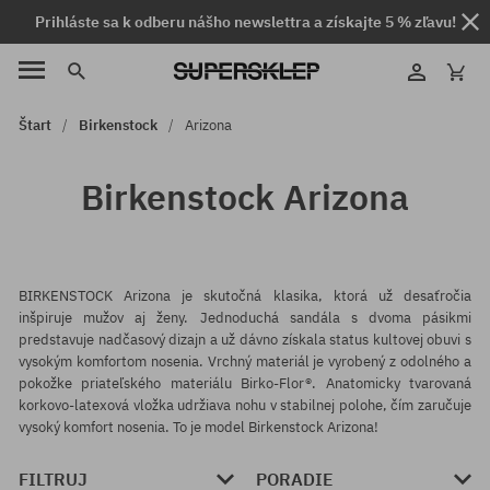
Prihláste sa k odberu nášho newslettra a získajte 5 % zľavu!
Štart
Birkenstock
Arizona
Birkenstock Arizona
BIRKENSTOCK Arizona je skutočná klasika, ktorá už desaťročia
inšpiruje mužov aj ženy. Jednoduchá sandála s dvoma pásikmi
predstavuje nadčasový dizajn a už dávno získala status kultovej obuvi s
vysokým komfortom nosenia. Vrchný materiál je vyrobený z odolného a
pokožke priateľského materiálu Birko-Flor®. Anatomicky tvarovaná
korkovo-latexová vložka udržiava nohu v stabilnej polohe, čím zaručuje
vysoký komfort nosenia. To je model Birkenstock Arizona!
FILTRUJ
PORADIE