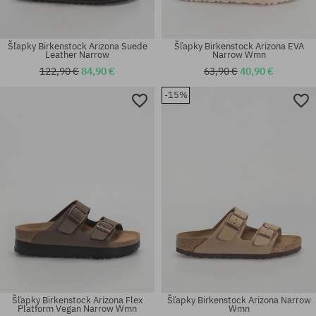
Šľapky Birkenstock Arizona Suede
Šľapky Birkenstock Arizona EVA
Leather Narrow
Narrow Wmn
122,90 €
84,90 €
63,90 €
40,90 €
-15%
Dostupné veľkosti:
Dostupné veľkosti:
39
36; 37; 38; 40
Šľapky Birkenstock Arizona Flex
Šľapky Birkenstock Arizona Narrow
Platform Vegan Narrow Wmn
Wmn