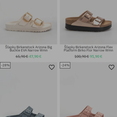
Šľapky Birkenstock Arizona Big
Šľapky Birkenstock Arizona Flex
Buckle EVA Narrow Wmn
Platform Birko Flor Narrow Wmn
65,90 €
47,90 €
100,90 €
91,90 €
-28%
-24%
Dostupné veľkosti:
Dostupné veľkosti:
45; 46
35; 36; 37