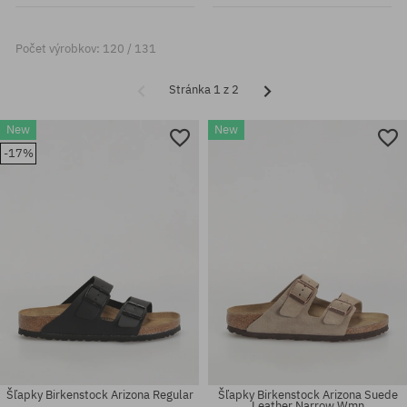
Počet výrobkov: 120 / 131
Stránka 1 z 2
New
New
-17%
Šľapky Birkenstock Arizona Regular
Šľapky Birkenstock Arizona Suede
Leather Narrow Wmn