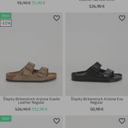
91,90 €
75,90 €
126,90 €
New
-11%
Šľapky Birkenstock Arizona Suede
Šľapky Birkenstock Arizona Eva
Leather Regular
Regular
126,90 €
112,90 €
50,90 €
Dostupné veľkosti:
New
36; 37; 38; 39; 40; 41; 42; 44;
Dostupné veľkosti:
45; 46; 47
36; 37; 38; 39; 40; 41