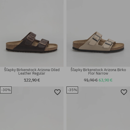
Šľapky Birkenstock Arizona Oiled
Šľapky Birkenstock Arizona Birko
Leather Regular
Flor Narrow
122,90 €
91,90 €
63,90 €
-30%
-35%
Dostupné veľkosti:
Dostupné veľkosti:
38
38; 41