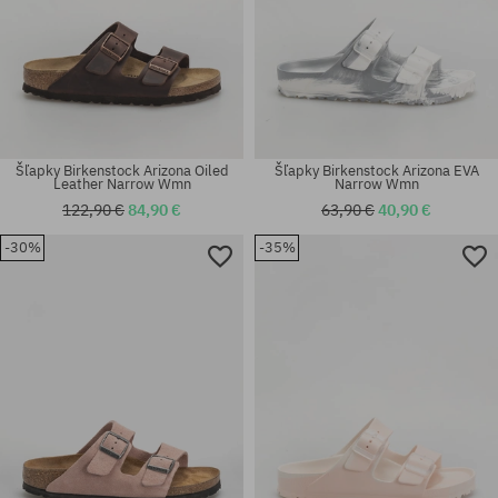
Šľapky Birkenstock Arizona Oiled
Šľapky Birkenstock Arizona EVA
Leather Narrow Wmn
Narrow Wmn
122,90 €
84,90 €
63,90 €
40,90 €
-30%
-35%
Dostupné veľkosti:
Dostupné veľkosti:
42; 46
41