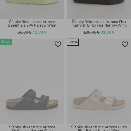
Šľapky Birkenstock Arizona
Šľapky Birkenstock Arizona Flex
Essentials EVA Narrow Wmn
Platform Birko Flor Narrow Wmn
50,90 €
42,90 €
100,90 €
91,90 €
New
-28%
Dostupné veľkosti:
Dostupné veľkosti:
41; 44
37; 38
Šľapky Birkenstock Arizona
Šľapky Birkenstock Arizona Birko
Synthetics Narrow Wmn
Flor Patent Narrow Wmn