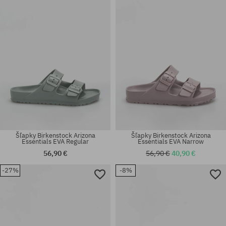
36; 37
43; 45; 46
Šľapky Birkenstock Arizona
Šľapky Birkenstock Arizona
Essentials EVA Regular
Essentials EVA Narrow
56,90 €
56,90 €
40,90 €
-27%
-8%
Dostupné veľkosti:
Dostupné veľkosti:
36; 41
39; 41