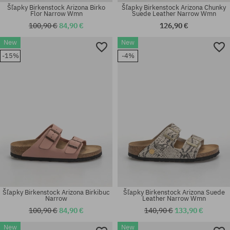
Šľapky Birkenstock Arizona Birko
Šľapky Birkenstock Arizona Chunky
Flor Narrow Wmn
Suede Leather Narrow Wmn
100,90 €
84,90 €
126,90 €
New
New
Dostupné veľkosti:
Dostupné veľkosti:
-15%
-4%
35; 36; 37; 38; 39; 40; 41
35; 36; 37; 38; 39; 40; 41
Šľapky Birkenstock Arizona Birkibuc
Šľapky Birkenstock Arizona Suede
Narrow
Leather Narrow Wmn
100,90 €
84,90 €
140,90 €
133,90 €
New
New