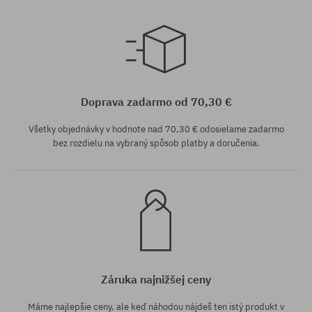
Dostupné veľkosti:
41 1/3; 42; 42 2/3; 43 1/3; 45
Dostupné veľkosti:
1/3
37 1/3; 38 2/3; 39 1/3
Doprava zadarmo od 70,30 €
Všetky objednávky v hodnote nad 70,30 € odosielame zadarmo
bez rozdielu na vybraný spôsob platby a doručenia.
Záruka najnižšej ceny
Máme najlepšie ceny, ale keď náhodou nájdeš ten istý produkt v