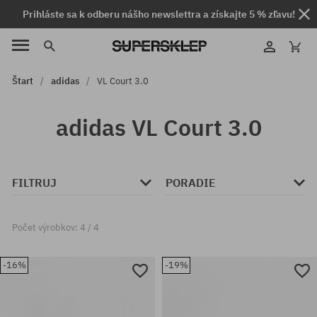
Prihláste sa k odberu nášho newslettra a získajte 5 % zľavu!
Štart
adidas
VL Court 3.0
adidas VL Court 3.0
FILTRUJ
PORADIE
Počet výrobkov: 4 / 4
-16%
-19%