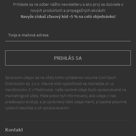
Prihláste sa na odber nášho newsletteru a ako prvý sa dozviete o
nových produktoch a propagačných akciách!
Navyše získaš zľavový kód -5 % na celú objednávku!
Tvoja e-mailová adresa
PRIHLÁS SA
Správcom údajov sa na účely tohto vyhlásenia rozumie Cool Sport
Distribution sp. z o.o. Hlavné sídlo spoločnosti sa nachádza pri ul.
Handlowców 2 v Modlniczce. Vaše osobné údaje budú spracovávané na
marketingové účely. Máte právo byť informovaný, aké údaje o Vás
predávajúci eviduje, a je oprávnený tieto údaje meniť, prípadne písomne
vysloviť nesúhlas s ich spracovávaním.
Kontakt