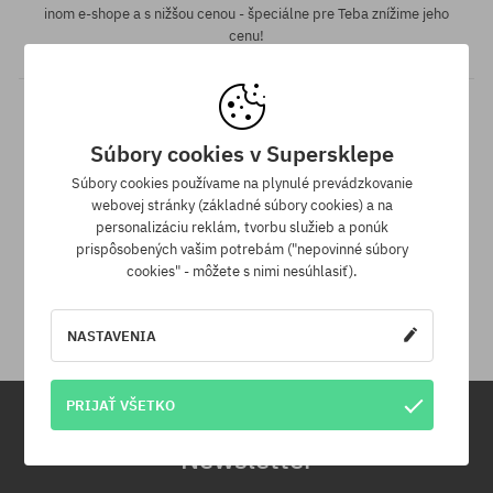
inom e-shope a s nižšou cenou - špeciálne pre Teba znížime jeho
cenu!
Súbory cookies v Supersklepe
Súbory cookies používame na plynulé prevádzkovanie
webovej stránky (základné súbory cookies) a na
personalizáciu reklám, tvorbu služieb a ponúk
prispôsobených vašim potrebám ("nepovinné súbory
30 dní na vrátenie tovaru
cookies" - môžete s nimi nesúhlasiť).
Na vrátenie produktu máš 30 dní od dňa obdržania zásielky.
NASTAVENIA
PRIJAŤ VŠETKO
Newsletter