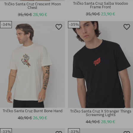
Tričko Santa Cruz Salba Voodoo
Tričko Santa Cruz Crescent Moon
Frame Front
Chest
35,90 €
23,90 €
35,90 €
28,90 €
-34%
-35%
Dostupné veľkosti:
Dostupné veľkosti:
M; L; XL; XXL
M; L; XL; XXL
Tričko Santa Cruz Burnt Bone Hand
Tričko Santa Cruz X Stranger Things
Screaming Lights
40,90 €
26,90 €
44,90 €
28,90 €
-33%
-33%