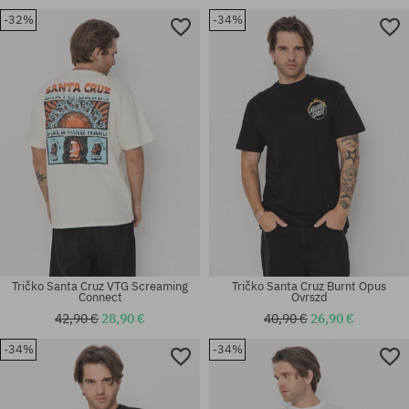
-32%
-34%
Dostupné veľkosti:
Dostupné veľkosti:
S; M
M
Tričko Santa Cruz VTG Screaming
Tričko Santa Cruz Burnt Opus
Connect
Ovrszd
42,90 €
28,90 €
40,90 €
26,90 €
-34%
-34%
Dostupné veľkosti:
Dostupné veľkosti:
S; M
M