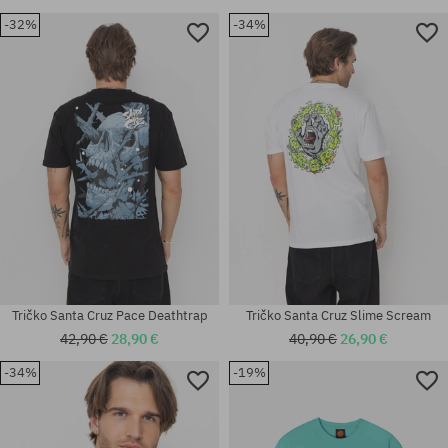
-32%
-34%
Dostupné veľkosti:
Dostupné veľkosti:
M; L
M; L; XL
Tričko Santa Cruz Pace Deathtrap
Tričko Santa Cruz Slime Scream
42,90 €
28,90 €
40,90 €
26,90 €
-34%
-19%
Dostupné veľkosti:
Dostupné veľkosti:
M; L; XL
M; XL