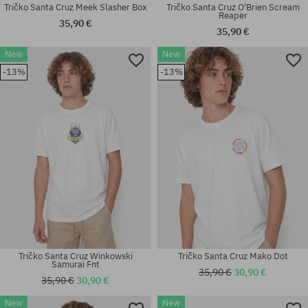
Tričko Santa Cruz Meek Slasher Box
Tričko Santa Cruz O'Brien Scream
Reaper
35,90 €
35,90 €
New
New
Dostupné veľkosti:
Dostupné veľkosti:
-13%
-13%
M; L; XL
M; L; XL
Tričko Santa Cruz Winkowski
Tričko Santa Cruz Mako Dot
Samurai Fnt
35,90 €
30,90 €
35,90 €
30,90 €
New
New