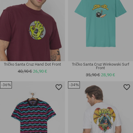
Tričko Santa Cruz Hand Dot Front
Tričko Santa Cruz Winkowski Surf
Front
40,90 €
26,90 €
35,90 €
28,90 €
-36%
-34%
Dostupné veľkosti:
Dostupné veľkosti:
S; M
M