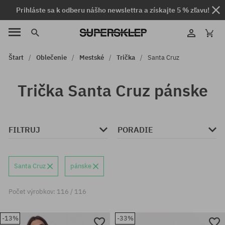
Prihláste sa k odberu nášho newslettra a získajte 5 % zľavu!
Štart
Oblečenie
Mestské
Trička
Santa Cruz
Trička Santa Cruz pánske
FILTRUJ
PORADIE
Santa Cruz
pánske
Počet výrobkov: 116 / 116
-13%
-33%