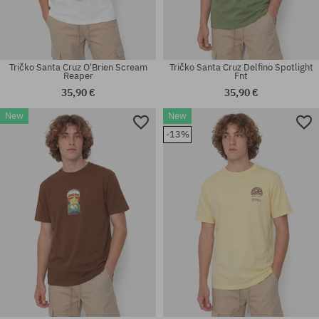
Tričko Santa Cruz O'Brien Scream
Tričko Santa Cruz Delfino Spotlight
Reaper
Fnt
35,90 €
35,90 €
New
New
Dostupné veľkosti:
Dostupné veľkosti:
-13%
M
M; L; XL; XXL