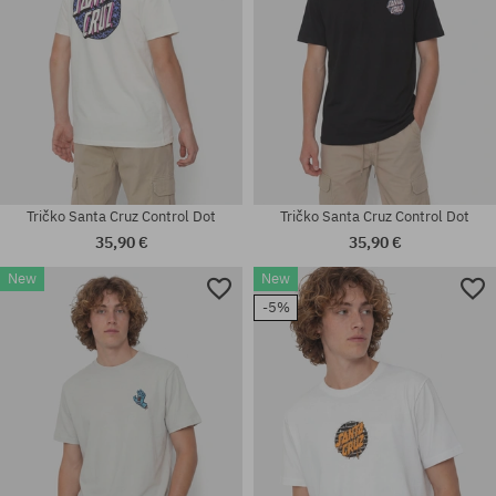
Tričko Santa Cruz Control Dot
Tričko Santa Cruz Control Dot
35,90 €
35,90 €
New
New
Dostupné veľkosti:
Dostupné veľkosti:
-5%
M; L; XL; XXL
M; L; XL; XXL