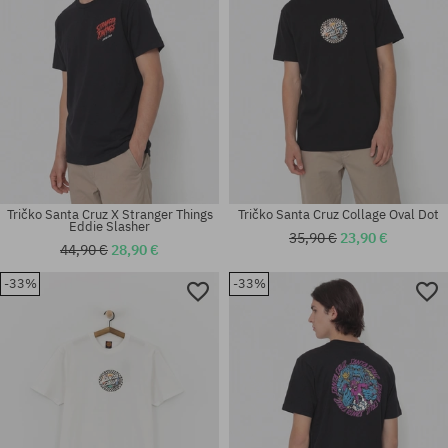
Tričko Santa Cruz X Stranger Things
Tričko Santa Cruz Collage Oval Dot
Eddie Slasher
35,90 €
23,90 €
44,90 €
28,90 €
-33%
-33%
Dostupné veľkosti:
Dostupné veľkosti:
M; XL
M; L; XL