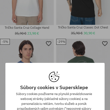
Tričko Santa Cruz Classic Dot Chest
Tričko Santa Cruz Collage Hand
35,90 €
30,90 €
35,90 €
23,90 €
-5%
-29%
Dostupné veľkosti:
Dostupné veľkosti:
M; L
S; M
Súbory cookies v Supersklepe
Súbory cookies používame na plynulé prevádzkovanie
webovej stránky (základné súbory cookies) a na
personalizáciu reklám, tvorbu služieb a ponúk
prispôsobených vašim potrebám ("nepovinné súbory