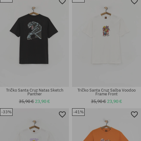
Dostupné veľkosti:
Dostupné veľkosti:
L
S
Tričko Santa Cruz Natas Sketch
Tričko Santa Cruz Salba Voodoo
Panther
Frame Front
35,90 €
23,90 €
35,90 €
23,90 €
-33%
-41%
Dostupné veľkosti:
Dostupné veľkosti:
S; M; XL; XXL
L