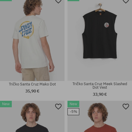
Dostupné veľkosti:
Dostupné veľkosti:
M; L; XL
M; L; XL
Tričko Santa Cruz Meek Slashed
Tričko Santa Cruz Mako Dot
Dot Vest
35,90 €
33,90 €
New
New
Dostupné veľkosti:
Dostupné veľkosti:
-5%
M; L; XL; XXL
M; L; XL