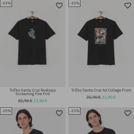
-33%
-33%
Dostupné veľkosti:
Dostupné veľkosti:
L
M; XL
Tričko Santa Cruz Roskopp
Tričko Santa Cruz Ad Collage Front
Screaming Five Frnt
35,90 €
23,90 €
35,90 €
23,90 €
-35%
-33%
Dostupné veľkosti:
Dostupné veľkosti:
M
M; L; XL