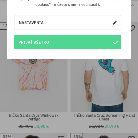
Tričko Santa Cruz Vertigo Dot
Tričko Santa Cruz Tonal Opus Dot
cookies" - môžete s nimi nesúhlasiť).
Stripe
35,90 €
33,90 €
40,90 €
28,90 €
NASTAVENIA
New
-13%
Dostupné veľkosti:
Dostupné veľkosti:
-19%
S; M; L; XL; XXL
M; XL
PRIJAŤ VŠETKO
Tričko Santa Cruz Winkowski
Tričko Santa Cruz Screaming Hand
Vertigo
Chest
35,90 €
30,90 €
35,90 €
28,90 €
-33%
-33%