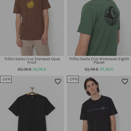
Tričko Santa Cruz Stamped Opus
Tričko Santa Cruz Winkowski Eighth
Front
Planet
35,90 €
28,90 €
51,90 €
37,90 €
-26%
-29%
Dostupné veľkosti:
Dostupné veľkosti:
S; M; L
M; L; XL