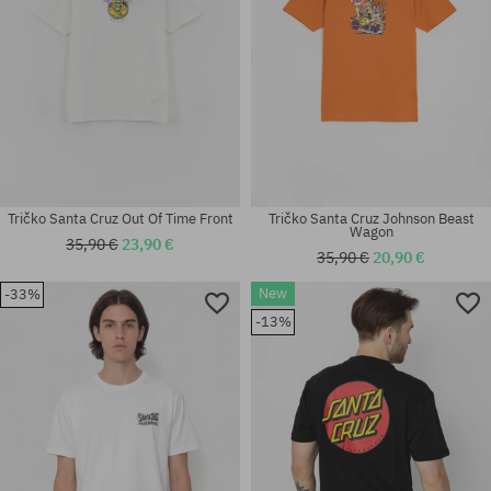
Tričko Santa Cruz Out Of Time Front
Tričko Santa Cruz Johnson Beast
Wagon
35,90 €
23,90 €
35,90 €
20,90 €
New
-33%
Dostupné veľkosti:
Dostupné veľkosti:
-13%
XL
M; L