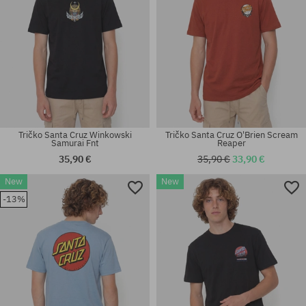
Tričko Santa Cruz Winkowski
Tričko Santa Cruz O'Brien Scream
Samurai Fnt
Reaper
35,90 €
35,90 €
33,90 €
New
New
Dostupné veľkosti:
Dostupné veľkosti:
-13%
M; L
M; L; XL