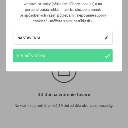
webovej stránky (základné súbory cookies) a na
personalizáciu reklám, tvorbu služieb a ponúk
prispôsobených vašim potrebám ("nepovinné súbory
Záruka najnižšej ceny
cookies" - môžete s nimi nesúhlasiť).
Máme najlepšie ceny, ale keď náhodou nájdeš ten istý produkt v
inom e-shope a s nižšou cenou - špeciálne pre Teba znížime jeho
NASTAVENIA
cenu!
PRIJAŤ VŠETKO
30 dní na vrátenie tovaru
Na vrátenie produktu máš 30 dní od dňa obdržania zásielky.