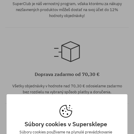
SuperClub je náš vernostný program, vďaka ktorému za nákupy
nezľavnených produktov môžeš dostať na svoj účet do 12%
hodnoty objednávky!
univerzálna veľkosť
Doprava zadarmo od 70,30 €
Všetky objednávky v hodnote nad 70,30 € odosielame zadarmo
bez rozdielu na vybraný spôsob platby a doručenia.
Súbory cookies v Supersklepe
Súbory cookies používame na plynulé prevádzkovanie