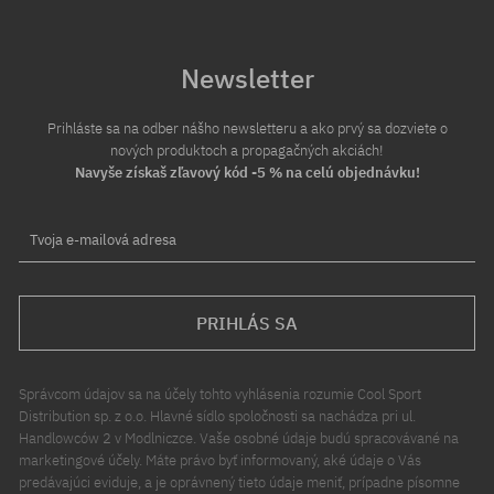
Newsletter
Prihláste sa na odber nášho newsletteru a ako prvý sa dozviete o
nových produktoch a propagačných akciách!
Navyše získaš zľavový kód -5 % na celú objednávku!
Tvoja e-mailová adresa
PRIHLÁS SA
Správcom údajov sa na účely tohto vyhlásenia rozumie Cool Sport
Distribution sp. z o.o. Hlavné sídlo spoločnosti sa nachádza pri ul.
Handlowców 2 v Modlniczce. Vaše osobné údaje budú spracovávané na
marketingové účely. Máte právo byť informovaný, aké údaje o Vás
predávajúci eviduje, a je oprávnený tieto údaje meniť, prípadne písomne