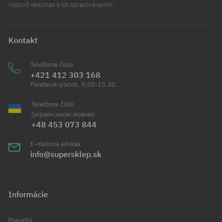
vysloviť nesúhlas s ich spracovávaním.
Kontakt
Telefónne číslo
+421 412 303 168
Pondelok-piatok, 9.00-15.30.
Telefónne číslo
(українською мовою)
+48 453 073 844
E-mailová adresa
info@supersklep.sk
Informácie
Pravidlá