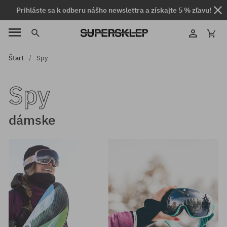
Prihláste sa k odberu nášho newslettra a získajte 5 % zľavu!
Štart
Spy
Spy
dámske