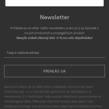
Newsletter
Prihláste sa na odber nášho newsletteru a ako prvý sa dozviete o
nových produktoch a propagačných akciách!
Navyše získaš zľavový kód -5 % na celú objednávku!
Tvoja e-mailová adresa
PRIHLÁS SA
Správcom údajov sa na účely tohto vyhlásenia rozumie Cool Sport
Distribution sp. z o.o. Hlavné sídlo spoločnosti sa nachádza pri ul.
Handlowców 2 v Modlniczce. Vaše osobné údaje budú spracovávané na
marketingové účely. Máte právo byť informovaný, aké údaje o Vás
predávajúci eviduje, a je oprávnený tieto údaje meniť, prípadne písomne