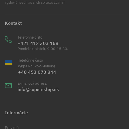
vysloviť nesúhlas s ich spracovávaním.
Kontakt
Telefónne číslo
+421 412 303 168
Pondelok-piatok, 9.00-15.30.
Telefónne číslo
(українською мовою)
+48 453 073 844
E-mailová adresa
info@supersklep.sk
Informácie
Pravidlá