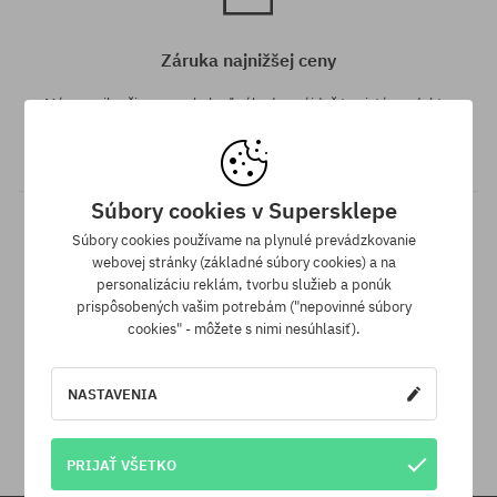
Záruka najnižšej ceny
Máme najlepšie ceny, ale keď náhodou nájdeš ten istý produkt v
inom e-shope a s nižšou cenou - špeciálne pre Teba znížime jeho
cenu!
Súbory cookies v Supersklepe
Súbory cookies používame na plynulé prevádzkovanie
webovej stránky (základné súbory cookies) a na
personalizáciu reklám, tvorbu služieb a ponúk
prispôsobených vašim potrebám ("nepovinné súbory
cookies" - môžete s nimi nesúhlasiť).
30 dní na vrátenie tovaru
NASTAVENIA
Na vrátenie produktu máš 30 dní od dňa obdržania zásielky.
PRIJAŤ VŠETKO