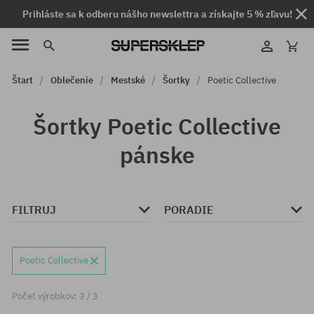
Prihláste sa k odberu nášho newslettra a získajte 5 % zľavu!
Štart
Oblečenie
Mestské
Šortky
Poetic Collective
Šortky Poetic Collective
pánske
FILTRUJ
PORADIE
Poetic Collective
Počet výrobkov: 3 / 3