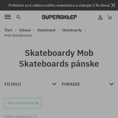
Prihláste sa k odberu nášho newslettra a získajte 5 % zľavu!
Štart
Výbava
Skateboard
Skateboardy
Mob Skateboards
Skateboardy Mob
Skateboards pánske
FILTRUJ
PORADIE
Mob Skateboards
Počet výrobkov: 2 / 2