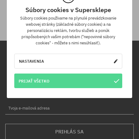
30 dní na vrátenie tovaru
Súbory cookies v Supersklepe
Na vrátenie produktu máš 30 dní od dňa obdržania zásielky.
Súbory cookies používame na plynulé prevádzkovanie
webovej stránky (základné súbory cookies) a na
personalizáciu reklám, tvorbu služieb a ponúk
prispôsobených vašim potrebám ("nepovinné súbory
cookies" - môžete s nimi nesúhlasiť).
Newsletter
NASTAVENIA
Prihláste sa na odber nášho newsletteru a ako prvý sa dozviete o
PRIJAŤ VŠETKO
nových produktoch a propagačných akciách!
Navyše získaš zľavový kód -5 % na celú objednávku!
Tvoja e-mailová adresa
PRIHLÁS SA