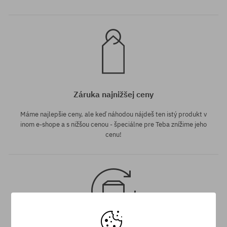
Záruka najnižšej ceny
Máme najlepšie ceny, ale keď náhodou nájdeš ten istý produkt v
inom e-shope a s nižšou cenou - špeciálne pre Teba znížime jeho
cenu!