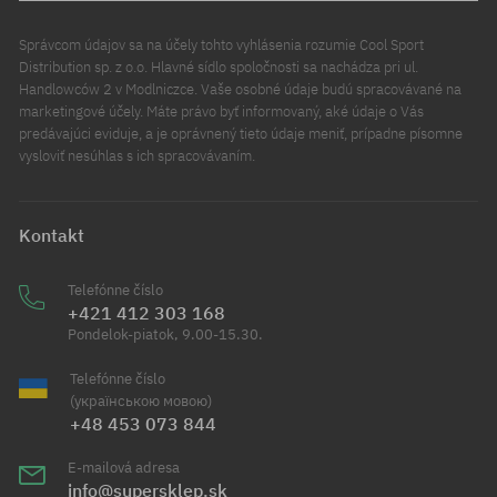
Správcom údajov sa na účely tohto vyhlásenia rozumie Cool Sport
Distribution sp. z o.o. Hlavné sídlo spoločnosti sa nachádza pri ul.
Handlowców 2 v Modlniczce. Vaše osobné údaje budú spracovávané na
marketingové účely. Máte právo byť informovaný, aké údaje o Vás
predávajúci eviduje, a je oprávnený tieto údaje meniť, prípadne písomne
vysloviť nesúhlas s ich spracovávaním.
Kontakt
Telefónne číslo
+421 412 303 168
Pondelok-piatok, 9.00-15.30.
Telefónne číslo
(українською мовою)
+48 453 073 844
E-mailová adresa
info@supersklep.sk