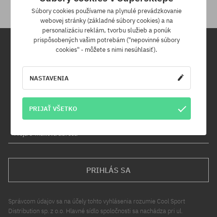
Súbory cookies používame na plynulé prevádzkovanie
webovej stránky (základné súbory cookies) a na
personalizáciu reklám, tvorbu služieb a ponúk
prispôsobených vašim potrebám ("nepovinné súbory
cookies" - môžete s nimi nesúhlasiť).
Newsletter
NASTAVENIA
Prihláste sa na odber nášho newsletteru a ako prvý sa dozviete o
nových produktoch a propagačných akciách!
Navyše získaš zľavový kód -5 % na celú objednávku!
PRIJAŤ VŠETKO
Tvoja e-mailová adresa
PRIHLÁS SA
Správcom údajov sa na účely tohto vyhlásenia rozumie Cool Sport
Distribution sp. z o.o. Hlavné sídlo spoločnosti sa nachádza pri ul.