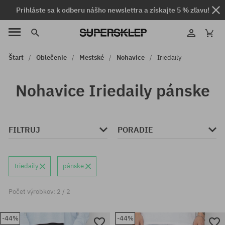
Prihláste sa k odberu nášho newslettra a získajte 5 % zľavu!
Štart
Oblečenie
Mestské
Nohavice
Iriedaily
Nohavice Iriedaily pánske
FILTRUJ
PORADIE
Iriedaily
pánske
Počet výrobkov: 2 / 2
-44%
-44%