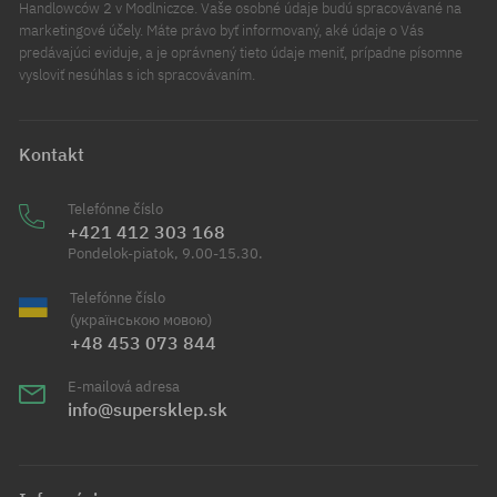
Handlowców 2 v Modlniczce. Vaše osobné údaje budú spracovávané na
marketingové účely. Máte právo byť informovaný, aké údaje o Vás
predávajúci eviduje, a je oprávnený tieto údaje meniť, prípadne písomne
vysloviť nesúhlas s ich spracovávaním.
Kontakt
Telefónne číslo
+421 412 303 168
Pondelok-piatok, 9.00-15.30.
Telefónne číslo
(українською мовою)
+48 453 073 844
E-mailová adresa
info@supersklep.sk