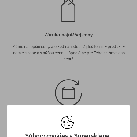
Záruka najnižšej ceny
Máme najlepšie ceny, ale keď náhodou nájdeš ten istý produkt v
inom e-shope a s nižšou cenou - špeciálne pre Teba znížime jeho
cenu!
30 dní na vrátenie tovaru
Na vrátenie produktu máš 30 dní od dňa obdržania zásielky.
Súbory cookies v Supersklepe