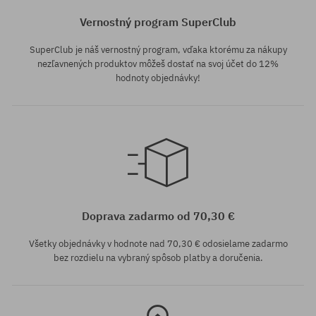
Vernostný program SuperClub
SuperClub je náš vernostný program, vďaka ktorému za nákupy
nezľavnených produktov môžeš dostať na svoj účet do 12%
hodnoty objednávky!
Dostupné veľkosti:
Dostupné veľkosti:
32
30; 32; 33; 34
Doprava zadarmo od 70,30 €
Všetky objednávky v hodnote nad 70,30 € odosielame zadarmo
bez rozdielu na vybraný spôsob platby a doručenia.