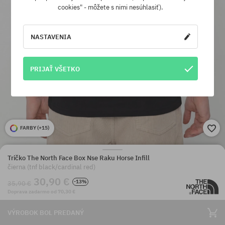
cookies" - môžete s nimi nesúhlasiť).
NASTAVENIA
PRIJAŤ VŠETKO
FARBY (
+15
)
Tričko The North Face Box Nse Raku Horse Infill
čierna (tnf black/cardinal red)
30,90 €
-13%
35,90 €
Doprava zadarmo od 70,30 €
VÝROBOK BOL PREDANÝ