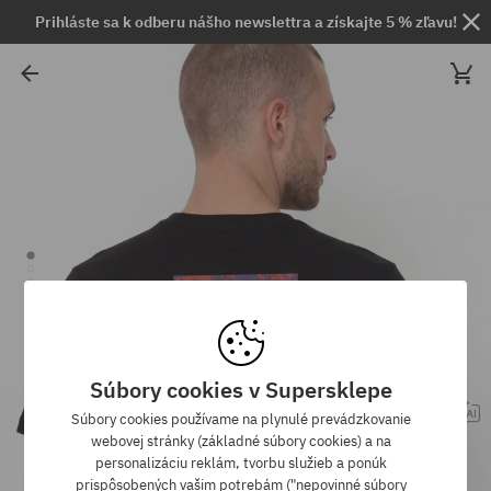
Prihláste sa k odberu nášho newslettra a získajte 5 % zľavu!
Súbory cookies v Supersklepe
Súbory cookies používame na plynulé prevádzkovanie
webovej stránky (základné súbory cookies) a na
personalizáciu reklám, tvorbu služieb a ponúk
prispôsobených vašim potrebám ("nepovinné súbory