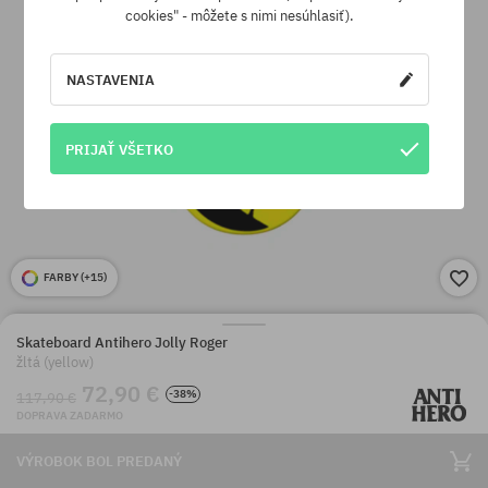
cookies" - môžete s nimi nesúhlasiť).
NASTAVENIA
PRIJAŤ VŠETKO
FARBY (
+15
)
Skateboard Antihero Jolly Roger
žltá (yellow)
72,90 €
-38%
117,90 €
DOPRAVA ZADARMO
VÝROBOK BOL PREDANÝ