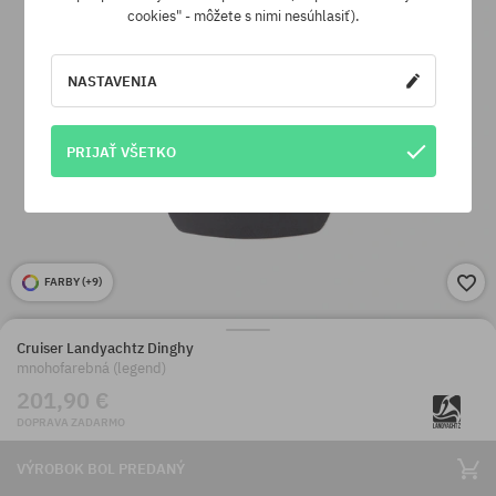
cookies" - môžete s nimi nesúhlasiť).
NASTAVENIA
PRIJAŤ VŠETKO
FARBY (
+9
)
Cruiser Landyachtz Dinghy
mnohofarebná (legend)
201,90 €
DOPRAVA ZADARMO
VÝROBOK BOL PREDANÝ