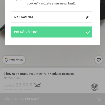
cookies" - môžete s nimi nesúhlasiť).
NASTAVENIA
PRIJAŤ VŠETKO
FARBY (
+15
)
Šiltovka 47 Brand MLB New York Yankees Branson
čierna (black)
20,90 €
-19%
25,90 €
Doprava zadarmo od 70,30 €
VÝROBOK BOL PREDANÝ