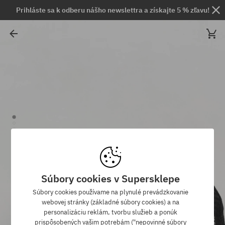
Prihláste sa k odberu nášho newslettra a získajte 5 % zľavu!
Súbory cookies v Supersklepe
Súbory cookies používame na plynulé prevádzkovanie
webovej stránky (základné súbory cookies) a na
personalizáciu reklám, tvorbu služieb a ponúk
prispôsobených vašim potrebám ("nepovinné súbory