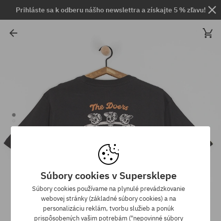
Prihláste sa k odberu nášho newslettra a získajte 5 % zľavu!
Súbory cookies v Supersklepe
Súbory cookies používame na plynulé prevádzkovanie
webovej stránky (základné súbory cookies) a na
personalizáciu reklám, tvorbu služieb a ponúk
prispôsobených vašim potrebám ("nepovinné súbory