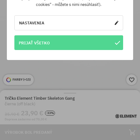
cookies" - môžete s nimi nesúhlasiť).
NASTAVENIA
PRIJAŤ VŠETKO
FARBY (
+15
)
Tričko Element Timber Skeleton Gang
čierna (off black)
23,90 €
-33%
35,90 €
Doprava zadarmo od 70,30 €
VÝROBOK BOL PREDANÝ