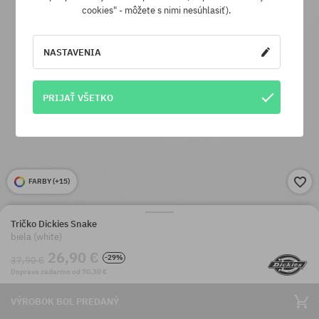
cookies" - môžete s nimi nesúhlasiť).
NASTAVENIA
PRIJAŤ VŠETKO
FARBY (
+15
)
Tričko Dickies Snake
biela (white)
26,90 €
-29%
37,90 €
Doprava zadarmo od 70,30 €
VÝROBOK BOL PREDANÝ