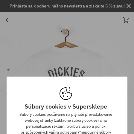
Prihláste sa k odberu nášho newslettra a získajte 5 % zľavu!
Súbory cookies v Supersklepe
Súbory cookies používame na plynulé prevádzkovanie
webovej stránky (základné súbory cookies) a na
personalizáciu reklám, tvorbu služieb a ponúk
prispôsobených vašim potrebám ("nepovinné súbory