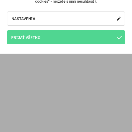
cookies" - môžete s nimi nesúhlasiť).
NASTAVENIA
PRIJAŤ VŠETKO