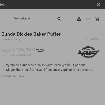
ávku!
Vyhladávač
Bunda Dickies Baker Puffer
ID
349876
hnedá (black)
105,90 €
-35%
164,90 €
DOPRAVA ZADARMO
Vyrobená z vlneného rúna so syntetickou výplňou z páperia
Diagonálne vrecká lemované fleecom so zapínaním na patentky
ZOBRAZIŤ VIAC