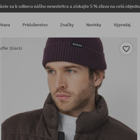
láste sa k odberu nášho newslettra a získajte 5 % zľavu na celú objedn
ýbava
Príslušenstvo
Značky
Novinky
Výpredaj
uffer (black)