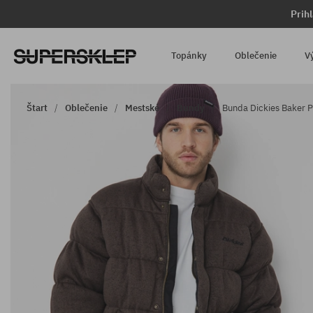
Prih
Topánky
Oblečenie
V
Štart
Oblečenie
Mestské
Bundy
Bunda Dickies Baker P