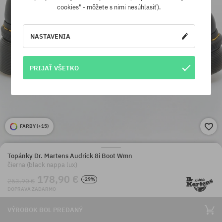
cookies" - môžete s nimi nesúhlasiť).
NASTAVENIA
PRIJAŤ VŠETKO
FARBY (
+15
)
Topánky Dr. Martens Audrick 8i Boot Wmn
čierna (black nappa lux)
178,90 €
-29%
253,90 €
DOPRAVA ZADARMO
VÝROBOK BOL PREDANÝ