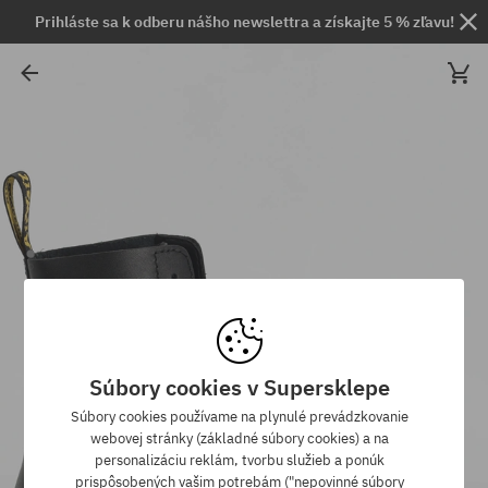
Prihláste sa k odberu nášho newslettra a získajte 5 % zľavu!
Súbory cookies v Supersklepe
Súbory cookies používame na plynulé prevádzkovanie
webovej stránky (základné súbory cookies) a na
personalizáciu reklám, tvorbu služieb a ponúk
prispôsobených vašim potrebám ("nepovinné súbory