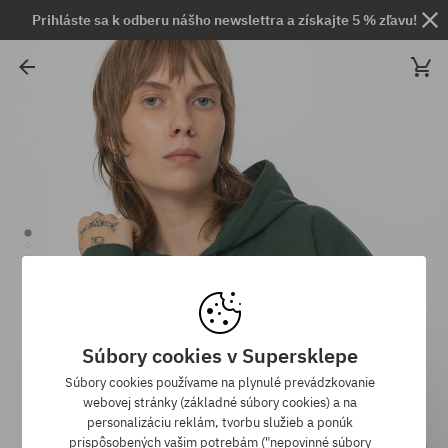
Prihláste sa k odberu nášho newslettra a získajte 5 % zľavu!
Súbory cookies v Supersklepe
Súbory cookies používame na plynulé prevádzkovanie
webovej stránky (základné súbory cookies) a na
personalizáciu reklám, tvorbu služieb a ponúk
prispôsobených vašim potrebám ("nepovinné súbory