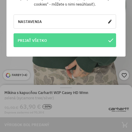
cookies" - môžete s nimi nesúhlasiť).
NASTAVENIA
PRIJAŤ VŠETKO
FARBY (
+4
)
Mikina s kapucňou Carhartt WIP Casey HD Wmn
zelená (sycamore tree/silver)
63,90 €
-30%
91,90 €
Doprava zadarmo od 70,30 €
VÝROBOK BOL PREDANÝ