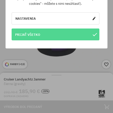
cookies" - môžete s nimi nesúhlasiť).
NASTAVENIA
PRIJAŤ VŠETKO
FARBY (
+13
)
Cruiser Landyachtz Jammer
čierna (gravity)
185,90 €
-20%
232,90 €
DOPRAVA ZADARMO
VÝROBOK BOL PREDANÝ