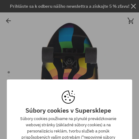
Prihláste sa k odberu nášho newslettra a získajte 5 % zľavu!
Súbory cookies v Supersklepe
Súbory cookies používame na plynulé prevádzkovanie
webovej stránky (základné súbory cookies) a na
personalizáciu reklám, tvorbu služieb a ponúk
prispôsobených vašim potrebám ("nepovinné súbory