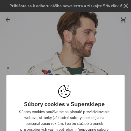
Prihláste sa k odberu nášho newslettra a získajte 5 % zľavu!
Súbory cookies v Supersklepe
Súbory cookies používame na plynulé prevádzkovanie
webovej stránky (základné súbory cookies) a na
personalizáciu reklám, tvorbu služieb a ponúk
prispôsobených vašim potrebám ("nepovinné súbory