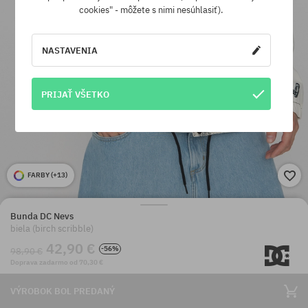
cookies" - môžete s nimi nesúhlasiť).
NASTAVENIA
PRIJAŤ VŠETKO
FARBY (
+13
)
Bunda DC Nevs
biela (birch scribble)
42,90 €
-56%
98,90 €
Doprava zadarmo od 70,30 €
VÝROBOK BOL PREDANÝ