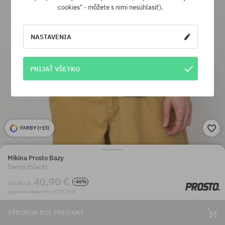
cookies" - môžete s nimi nesúhlasiť).
NASTAVENIA
PRIJAŤ VŠETKO
FARBY (
+15
)
Mikina Prosto Bazy
čierna (black)
40,90 €
-46%
75,90 €
Doprava zadarmo od 70,30 €
VÝROBOK BOL PREDANÝ