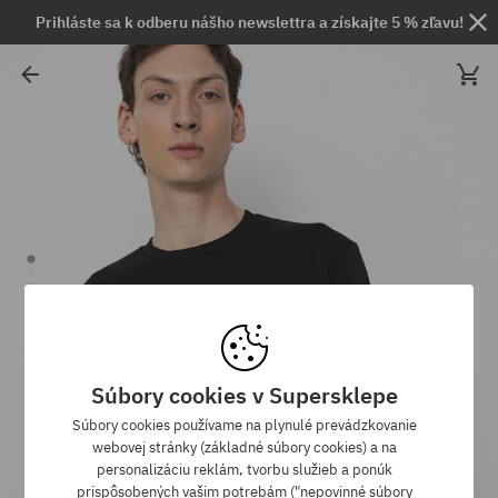
Prihláste sa k odberu nášho newslettra a získajte 5 % zľavu!
Súbory cookies v Supersklepe
Súbory cookies používame na plynulé prevádzkovanie
webovej stránky (základné súbory cookies) a na
personalizáciu reklám, tvorbu služieb a ponúk
prispôsobených vašim potrebám ("nepovinné súbory